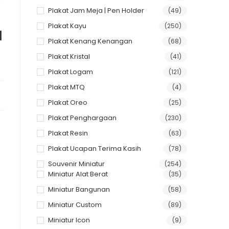
Plakat Jam Meja | Pen Holder
(49)
Plakat Kayu
(250)
a
Plakat Kenang Kenangan
(68)
Plakat Kristal
(41)
Plakat Logam
(121)
Plakat MTQ
(4)
Plakat Oreo
(25)
Plakat Penghargaan
(230)
Plakat Resin
(63)
Plakat Ucapan Terima Kasih
(78)
Souvenir Miniatur
(254)
Miniatur Alat Berat
(35)
Miniatur Bangunan
(58)
Miniatur Custom
(89)
Miniatur Icon
(9)