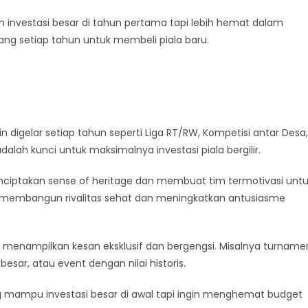
an investasi besar di tahun pertama tapi lebih hemat dalam
ang setiap tahun untuk membeli piala baru.
n digelar setiap tahun seperti Liga RT/RW, Kompetisi antar Desa,
alah kunci untuk maksimalnya investasi piala bergilir.
 menciptakan sense of heritage dan membuat tim termotivasi unt
i membangun rivalitas sehat dan meningkatkan antusiasme
in menampilkan kesan eksklusif dan bergengsi. Misalnya turname
besar, atau event dengan nilai historis.
ng mampu investasi besar di awal tapi ingin menghemat budget