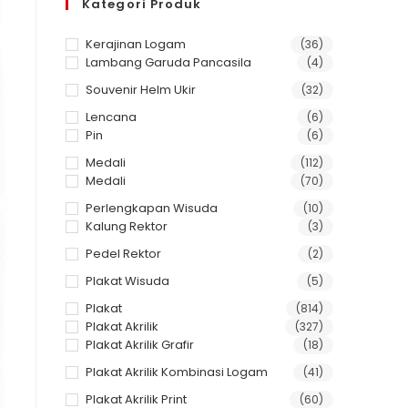
Kategori Produk
Kerajinan Logam
(36)
Lambang Garuda Pancasila
(4)
Souvenir Helm Ukir
(32)
Lencana
(6)
Pin
(6)
Medali
(112)
Medali
(70)
Perlengkapan Wisuda
(10)
Kalung Rektor
(3)
Pedel Rektor
(2)
Plakat Wisuda
(5)
Plakat
(814)
Plakat Akrilik
(327)
Plakat Akrilik Grafir
(18)
Plakat Akrilik Kombinasi Logam
(41)
Plakat Akrilik Print
(60)