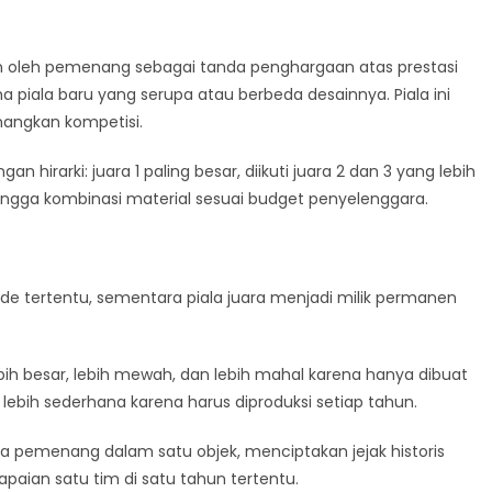
nen oleh pemenang sebagai tanda penghargaan atas prestasi
piala baru yang serupa atau berbeda desainnya. Piala ini
nangkan kompetisi.
n hirarki: juara 1 paling besar, diikuti juara 2 dan 3 yang lebih
 hingga kombinasi material sesuai budget penyelenggara.
riode tertentu, sementara piala juara menjadi milik permanen
ebih besar, lebih mewah, dan lebih mahal karena hanya dibuat
 lebih sederhana karena harus diproduksi setiap tahun.
mua pemenang dalam satu objek, menciptakan jejak historis
paian satu tim di satu tahun tertentu.