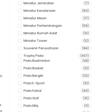
Miniatur Jembatan
(7)
Miniatur Kendaraan
(50)
Miniatur Mesin
(17)
Miniatur Pertambangan
(59)
Miniatur Rumah Adat
(10)
Miniatur Tower
(12)
Souvenir Perusahaan
(84)
Trophy Piala
(407)
Piala Badminton
(28)
Piala Basket
(21)
Piala Bergilir
(112)
an
Piala E-Sport
(10)
Piala Futsal
(40)
Piala Golf
(15)
a
Piala Mtq
(11)
sa