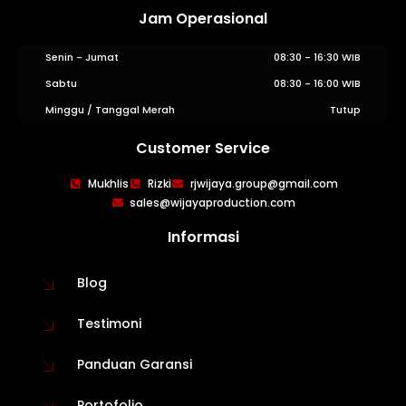
Jam Operasional
Senin - Jumat
08:30 - 16:30 WIB
Sabtu
08:30 - 16:00 WIB
Minggu / Tanggal Merah
Tutup
Customer Service
WIJAYA PRODUCTION
×
Mukhlis
Rizki
rjwijaya.group@gmail.com
Create The Impression
sales@wijayaproduction.com
Informasi
Blog
Testimoni
Panduan Garansi
Portofolio