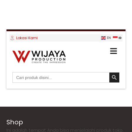
Lokasi Kami
ID
EN
SEARCH BUTTON
Search
for:
Shop
Ini adalah tempat Anda bisa menjelajahi produk toko.