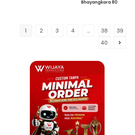
Bhayangkara 80
1
2
3
4
…
38
39
40