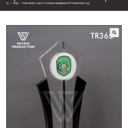
>
Shop
>
Piala Akrilik Juara 1 Turnamen Sepakbola U13 Tanah Datar Cup
🔍