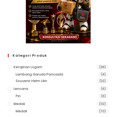
Kategori Produk
Kerajinan Logam
(36)
Lambang Garuda Pancasila
(4)
Souvenir Helm Ukir
(32)
Lencana
(6)
Pin
(6)
Medali
(112)
Medali
(70)