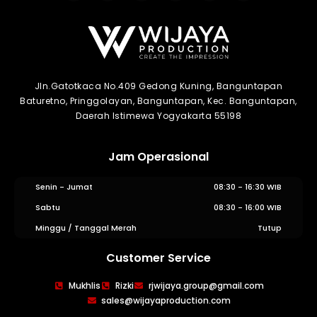
Jln.Gatotkaca No.409 Gedong Kuning, Banguntapan
Baturetno, Pringgolayan, Banguntapan, Kec. Banguntapan,
Daerah Istimewa Yogyakarta 55198
Jam Operasional
Senin - Jumat
08:30 - 16:30 WIB
Sabtu
08:30 - 16:00 WIB
Minggu / Tanggal Merah
Tutup
Customer Service
WIJAYA PRODUCTION
×
Mukhlis
Rizki
rjwijaya.group@gmail.com
Create The Impression
sales@wijayaproduction.com