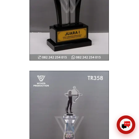
×
Create The Impression
😊