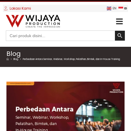
Lokasi Kami
ID
EN
SEARCH BUTTO
Search
for:
Blog
>
Blog
>
Perbedaan Antara Seminar, Webinar, Workshop, Pelatihan, Bimtek, dan In-House Training