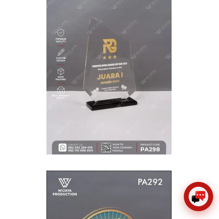
×
Create The Impression
😊