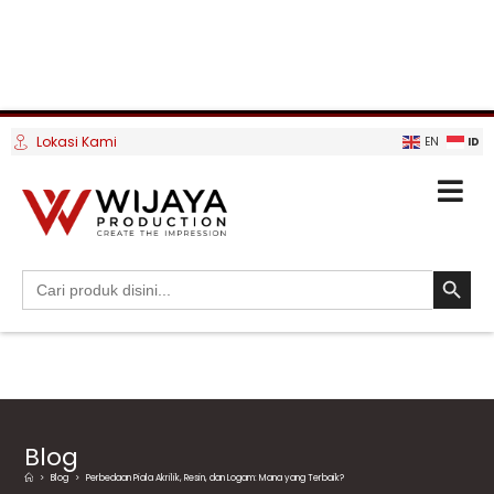
Lokasi Kami
ID
EN
SEARCH BUTTO
Search
for:
Blog
>
Blog
>
Perbedaan Piala Akrilik, Resin, dan Logam: Mana yang Terbaik?