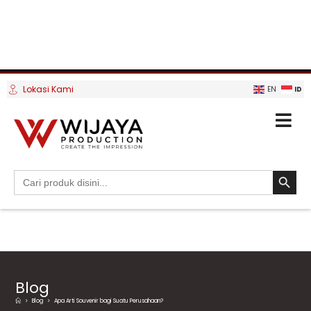
Lokasi Kami
ID
EN
SEARCH BUTTO
Search
for:
Blog
>
Blog
>
Apa Arti Souvenir bagi Suatu Perusahaan?