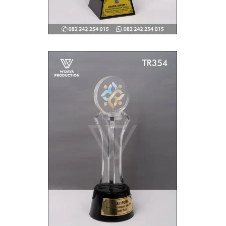
WIJAYA PRODUCTION
×
Create The Impression
😊