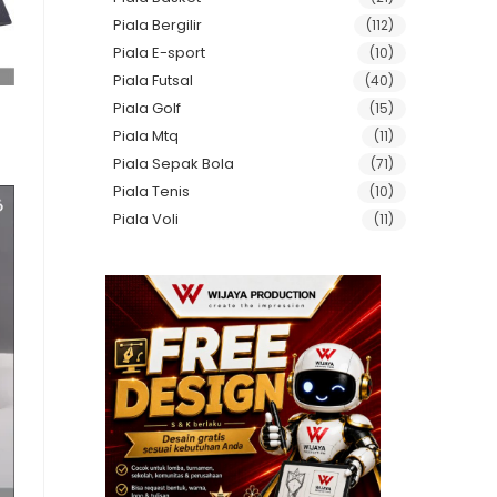
Piala Bergilir
(112)
Piala E-sport
(10)
Piala Futsal
(40)
Piala Golf
(15)
Piala Mtq
(11)
Piala Sepak Bola
(71)
Piala Tenis
(10)
Piala Voli
(11)