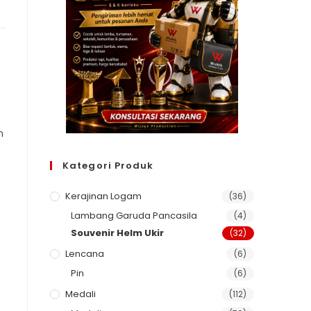
n
Kategori Produk
Kerajinan Logam
(36)
Lambang Garuda Pancasila
(4)
Souvenir Helm Ukir
(32)
Lencana
(6)
Pin
(6)
Medali
(112)