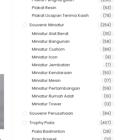
Plakat Resin
(63)
Plakat Ucapan Terima Kasih
(78)
Souvenir Miniatur
(254)
Miniatur Alat Berat
(35)
Miniatur Bangunan
(58)
Miniatur Custom
(89)
Miniatur Icon
(9)
Miniatur Jembatan
(7)
Miniatur Kendaraan
(50)
Miniatur Mesin
(17)
Miniatur Pertambangan
(59)
Miniatur Rumah Adat
(10)
Miniatur Tower
(12)
Souvenir Perusahaan
(84)
Trophy Piala
(407)
Piala Badminton
(28)
Piala Basket
(21)