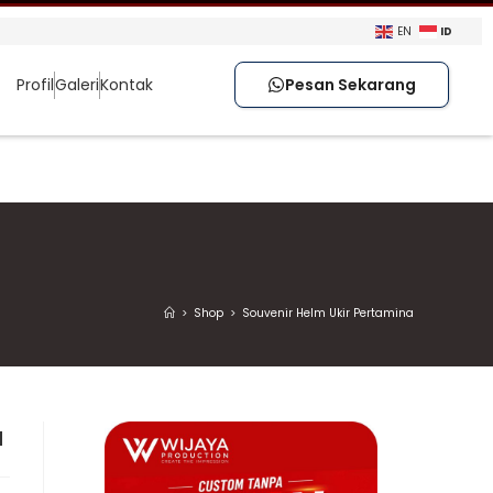
ID
EN
Profil
Galeri
Kontak
Pesan Sekarang
>
Shop
>
Souvenir Helm Ukir Pertamina
a