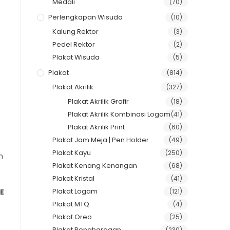
Medali
(70)
Perlengkapan Wisuda
(10)
Kalung Rektor
(3)
Pedel Rektor
(2)
Plakat Wisuda
(5)
Plakat
(814)
Plakat Akrilik
(327)
Plakat Akrilik Grafir
(18)
Plakat Akrilik Kombinasi Logam
(41)
Plakat Akrilik Print
(60)
Plakat Jam Meja | Pen Holder
(49)
Plakat Kayu
(250)
n
Plakat Kenang Kenangan
(68)
Plakat Kristal
(41)
Plakat Logam
(121)
E
Plakat MTQ
(4)
Plakat Oreo
(25)
Plakat Penghargaan
(230)