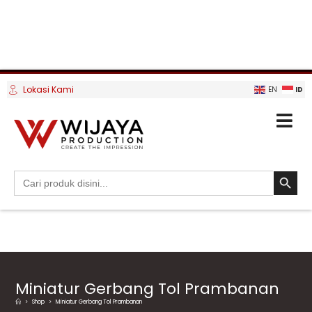
Lokasi Kami
ID
EN
SEARCH BUTTO
Search
for:
Miniatur Gerbang Tol Prambanan
>
Shop
>
Miniatur Gerbang Tol Prambanan