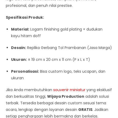
profesional, dan penuh nilai prestise.
Spesifikasi Produk:
Material:
Logam finishing gold plating + dudukan
kayu hitam doff
Desain:
Replika Gerbang Tol Prambanan (Jasa Marga)
Ukuran:
± 19 cm x 20 cm x 11 cm (P x L x T)
Personalisasi:
Bisa custom logo, teks ucapan, dan
ukuran
Jika Anda membutuhkan
souvenir miniatur
yang eksklusif
dan berkualitas tinggi,
Wijaya Production
adalah solusi
terbaik. Tersedia berbagai desain custom sesuai tema
acara, lengkap dengan layanan desain
GRATIS
. Jadikan
setiap penghargaan lebih bermakna dan berkelas.