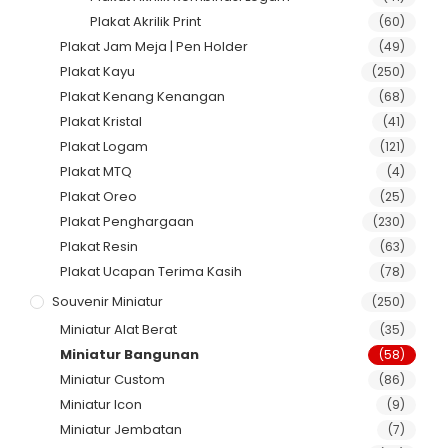
Plakat Akrilik Print
(60)
Plakat Jam Meja | Pen Holder
(49)
Plakat Kayu
(250)
Plakat Kenang Kenangan
(68)
Plakat Kristal
(41)
Plakat Logam
(121)
Plakat MTQ
(4)
Plakat Oreo
(25)
Plakat Penghargaan
(230)
Plakat Resin
(63)
Plakat Ucapan Terima Kasih
(78)
Souvenir Miniatur
(250)
Miniatur Alat Berat
(35)
Miniatur Bangunan
(58)
Miniatur Custom
(86)
Miniatur Icon
(9)
Miniatur Jembatan
(7)