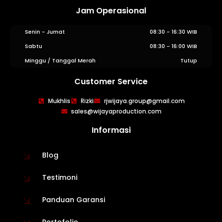
Jam Operasional
Senin - Jumat
08:30 - 16:30 WIB
Sabtu
08:30 - 16:00 WIB
Minggu / Tanggal Merah
Tutup
Customer Service
WIJAYA PRODUCTION
×
Mukhlis
Rizki
rjwijaya.group@gmail.com
Create The Impression
sales@wijayaproduction.com
Informasi
Blog
Testimoni
Panduan Garansi