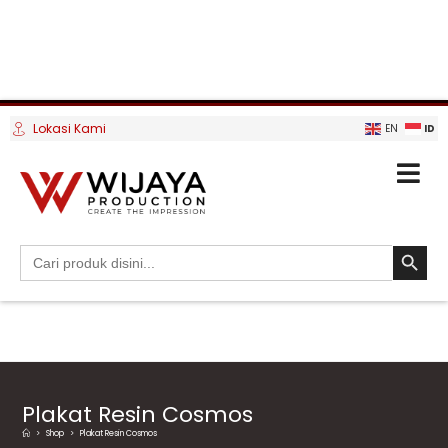
Lokasi Kami
ID
EN
SEARCH BUTTO
Search
for:
Plakat Resin Cosmos
>
Shop
>
Plakat Resin Cosmos