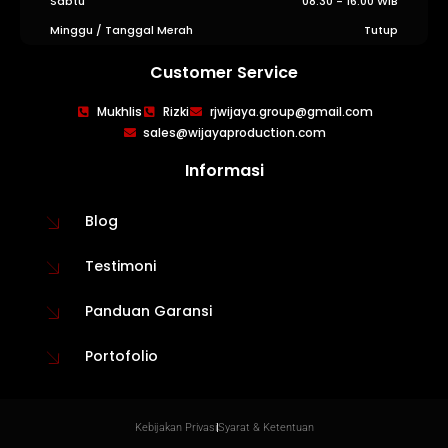
Sabtu
08:30 - 16:00 WIB
Minggu / Tanggal Merah
Tutup
Customer Service
Mukhlis
Rizki
rjwijaya.group@gmail.com
sales@wijayaproduction.com
Informasi
Blog
Testimoni
Panduan Garansi
Portofolio
Kebijakan Privasi
Syarat & Ketentuan