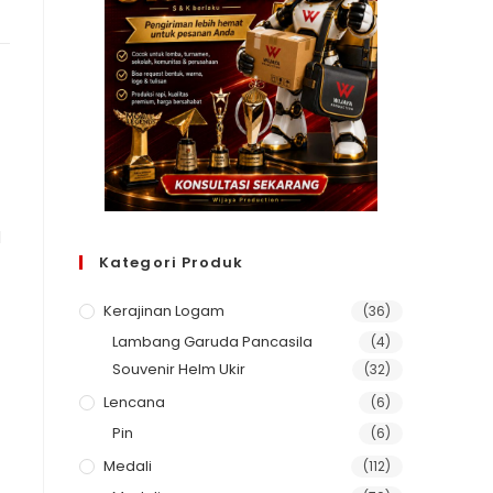
l
Kategori Produk
Kerajinan Logam
(36)
Lambang Garuda Pancasila
(4)
Souvenir Helm Ukir
(32)
Lencana
(6)
Pin
(6)
Medali
(112)