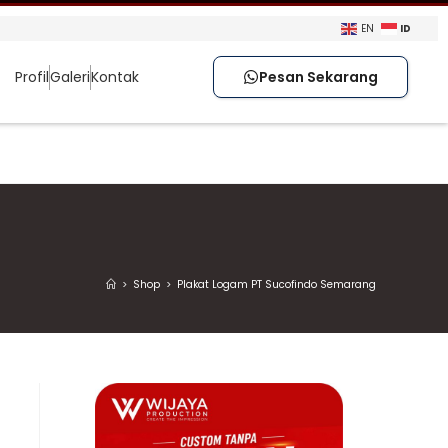
ID
EN
Profil
Galeri
Kontak
Pesan Sekarang
>
Shop
>
Plakat Logam PT Sucofindo Semarang