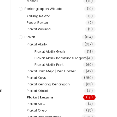
Medali
(70)
Perlengkapan Wisuda
(10)
Kalung Rektor
(3)
Pedel Rektor
(2)
Plakat Wisuda
(5)
Plakat
(814)
Plakat Akrilik
(327)
Plakat Akrilik Grafir
(18)
Plakat Akrilik Kombinasi Logam
(41)
Plakat Akrilik Print
(60)
Plakat Jam Meja | Pen Holder
(49)
Plakat Kayu
(250)
Plakat Kenang Kenangan
(68)
E
Plakat Kristal
(41)
Plakat Logam
(121)
Plakat MTQ
(4)
Plakat Oreo
(25)
Plakat Penghargaan
(230)