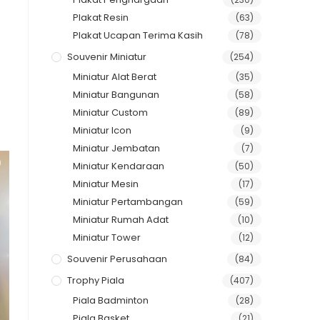
Plakat Resin
(63)
Plakat Ucapan Terima Kasih
(78)
Souvenir Miniatur
(254)
Miniatur Alat Berat
(35)
Miniatur Bangunan
(58)
Miniatur Custom
(89)
Miniatur Icon
(9)
Miniatur Jembatan
(7)
Miniatur Kendaraan
(50)
Miniatur Mesin
(17)
Miniatur Pertambangan
(59)
Miniatur Rumah Adat
(10)
Miniatur Tower
(12)
Souvenir Perusahaan
(84)
Trophy Piala
(407)
Piala Badminton
(28)
Piala Basket
(21)