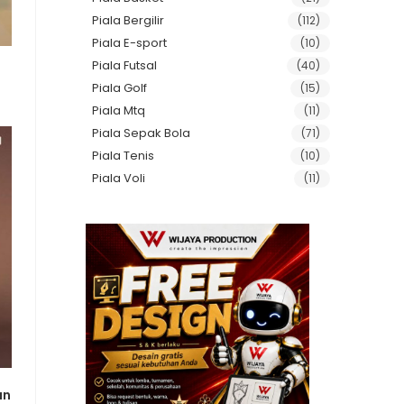
Piala Bergilir
(112)
Piala E-sport
(10)
Piala Futsal
(40)
Piala Golf
(15)
Piala Mtq
(11)
Piala Sepak Bola
(71)
Piala Tenis
(10)
Piala Voli
(11)
an