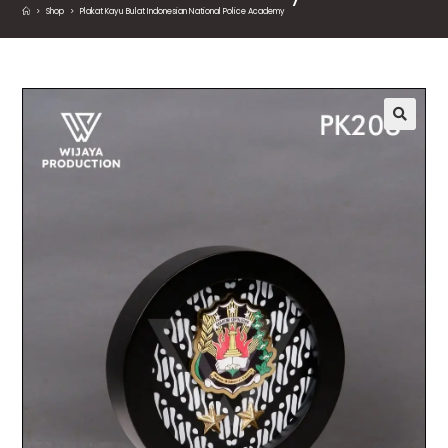
>
Shop
>
Plakat Kayu Bulat Indonesian National Police Academy
🔍