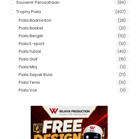
Souvenir Perusahaan
(84)
Trophy Piala
(407)
Piala Badminton
(28)
Piala Basket
(21)
Piala Bergilir
(112)
Piala E-sport
(10)
Piala Futsal
(40)
Piala Golf
(15)
Piala Mtq
(11)
Piala Sepak Bola
(71)
Piala Tenis
(10)
Piala Voli
(11)