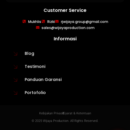
Customer Service
WIJAYA PRODUCTION
×
Mukhlis
Rizki
rjwijaya.group@gmail.com
Create The Impression
sales@wijayaproduction.com
Informasi
Blog
Testimoni
Panduan Garansi
Portofolio
😊
Kebijakan Privasi
Syarat & Ketentuan
© 2025 Wijaya Production. All Rights Reserved.