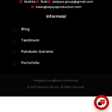
WIJAYA PRODUCTION
×
Mukhlis
Rizki
rjwijaya.group@gmail.com
Create The Impression
sales@wijayaproduction.com
Informasi
Blog
Testimoni
Panduan Garansi
Portofolio
😊
Kebijakan Privasi
Syarat & Ketentuan
© 2025 Wijaya Production. All Rights Reserved.