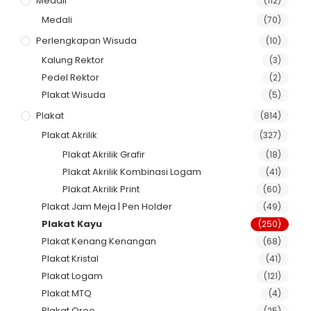
Medali
(112)
Medali
(70)
Perlengkapan Wisuda
(10)
Kalung Rektor
(3)
Pedel Rektor
(2)
Plakat Wisuda
(5)
Plakat
(814)
Plakat Akrilik
(327)
Plakat Akrilik Grafir
(18)
Plakat Akrilik Kombinasi Logam
(41)
Plakat Akrilik Print
(60)
Plakat Jam Meja | Pen Holder
(49)
Plakat Kayu
(250)
Plakat Kenang Kenangan
(68)
Plakat Kristal
(41)
Plakat Logam
(121)
Plakat MTQ
(4)
Plakat Oreo
(25)