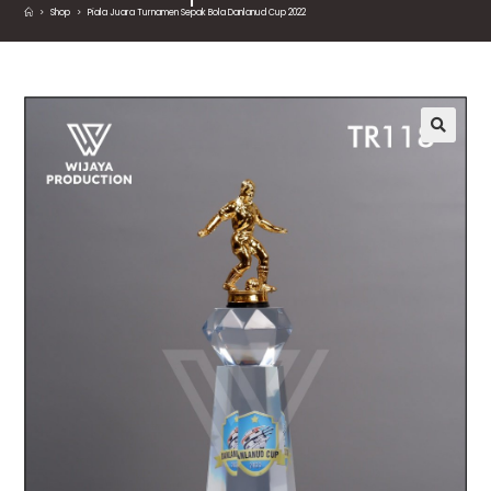
>
Shop
>
Piala Juara Turnamen Sepak Bola Danlanud Cup 2022
🔍