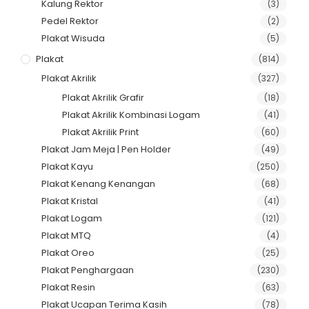
Kalung Rektor
(3)
Pedel Rektor
(2)
Plakat Wisuda
(5)
Plakat
(814)
Plakat Akrilik
(327)
Plakat Akrilik Grafir
(18)
Plakat Akrilik Kombinasi Logam
(41)
Plakat Akrilik Print
(60)
Plakat Jam Meja | Pen Holder
(49)
Plakat Kayu
(250)
Plakat Kenang Kenangan
(68)
Plakat Kristal
(41)
Plakat Logam
(121)
Plakat MTQ
(4)
Plakat Oreo
(25)
Plakat Penghargaan
(230)
Plakat Resin
(63)
Plakat Ucapan Terima Kasih
(78)