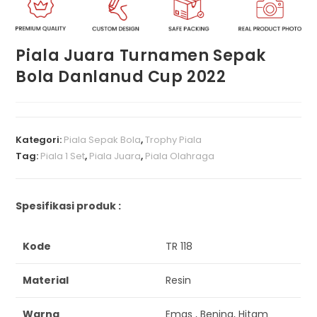
Piala Juara Turnamen Sepak
Bola Danlanud Cup 2022
Kategori:
Piala Sepak Bola
,
Trophy Piala
Tag:
Piala 1 Set
,
Piala Juara
,
Piala Olahraga
Spesifikasi produk :
Kode
TR 118
Material
Resin
Warna
Emas , Bening, Hitam