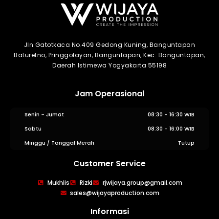
Jln.Gatotkaca No.409 Gedong Kuning, Banguntapan
Baturetno, Pringgolayan, Banguntapan, Kec. Banguntapan,
Daerah Istimewa Yogyakarta 55198
Jam Operasional
Senin - Jumat
08:30 - 16:30 WIB
Sabtu
08:30 - 16:00 WIB
Minggu / Tanggal Merah
Tutup
Customer Service
WIJAYA PRODUCTION
×
Mukhlis
Rizki
rjwijaya.group@gmail.com
Create The Impression
sales@wijayaproduction.com
Informasi