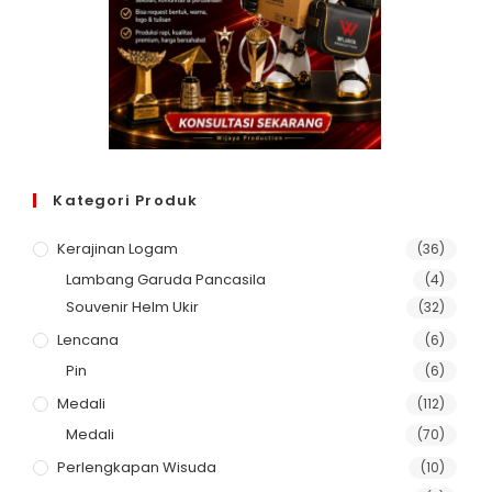
Kategori Produk
Kerajinan Logam
(36)
Lambang Garuda Pancasila
(4)
Souvenir Helm Ukir
(32)
Lencana
(6)
Pin
(6)
Medali
(112)
Medali
(70)
Perlengkapan Wisuda
(10)