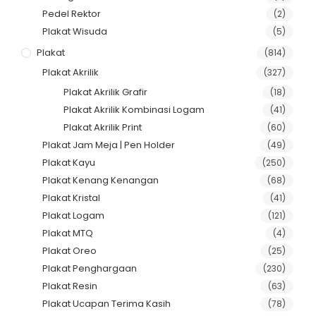
Pedel Rektor
(2)
Plakat Wisuda
(5)
Plakat
(814)
Plakat Akrilik
(327)
Plakat Akrilik Grafir
(18)
Plakat Akrilik Kombinasi Logam
(41)
Plakat Akrilik Print
(60)
Plakat Jam Meja | Pen Holder
(49)
Plakat Kayu
(250)
Plakat Kenang Kenangan
(68)
Plakat Kristal
(41)
Plakat Logam
(121)
Plakat MTQ
(4)
Plakat Oreo
(25)
Plakat Penghargaan
(230)
Plakat Resin
(63)
Plakat Ucapan Terima Kasih
(78)