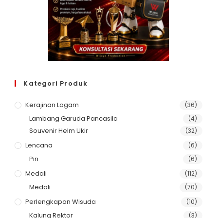
Kategori Produk
Kerajinan Logam
(36)
Lambang Garuda Pancasila
(4)
Souvenir Helm Ukir
(32)
Lencana
(6)
Pin
(6)
Medali
(112)
Medali
(70)
Perlengkapan Wisuda
(10)
Kalung Rektor
(3)