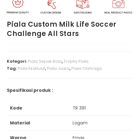
Piala Custom Milk Life Soccer
Challenge All Stars
Kategori:
Piala Sepak Bola
,
Trophy Piala
Tag:
Piala Eksklusif
,
Piala Juara
,
Piala Olahraga
Spesifikasi produk :
Kode
TR 391
Material
Logam
Warna
Emas