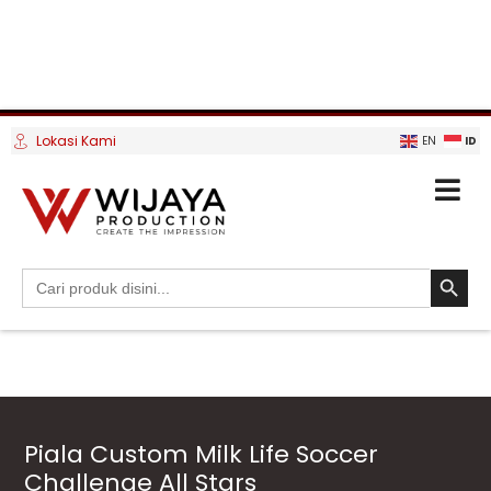
Lokasi Kami
ID
EN
SEARCH BUTTO
Search
for:
Piala Custom Milk Life Soccer
Challenge All Stars