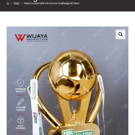
>
Shop
>
Piala Custom Milk Life Soccer Challenge All Stars
🔍