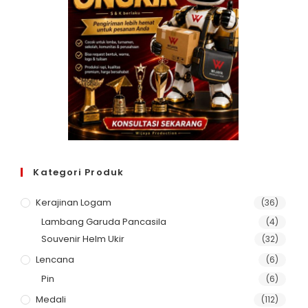
Kategori Produk
Kerajinan Logam
(36)
Lambang Garuda Pancasila
(4)
Souvenir Helm Ukir
(32)
Lencana
(6)
Pin
(6)
Medali
(112)