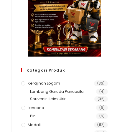
Kategori Produk
Kerajinan Logam
(36)
Lambang Garuda Pancasila
(4)
Souvenir Helm Ukir
(32)
Lencana
(6)
Pin
(6)
Medali
(112)