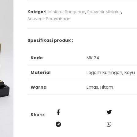
Kategori:
Miniatur Bangunan
,
Souvenir Miniatur
,
Souvenir Perusahaan
Spesifikasi produk :
Kode
MK 24
Material
Logam Kuningan, Kayu
Warna
Emas, Hitam
Share: