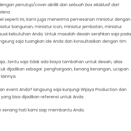
dengan penutup/cover akrilik dan sebuah box eksklusif dari
elera.
l seperti ini, kami juga menerima pemesanan miniatur dengan
niatur bangunan, miniatur icon, miniatur jembatan, miniatur
suai kebutuhan Anda. Untuk masalah desain serahkan saja pada
angsung saja tuangkan ide Anda dan konsultasikan dengan tim
a…tentu saja tidak ada biaya tambahan untuk desain, alias
 untuk dijadikan sebagai penghargaan, kenang kenangan, ucapan
lainnya.
gan event Anda? langsung saja kunjungi Wijaya Production dan
 yang bisa dijadikan referensi untuk Anda.
n senang hati kami siap membantu Anda.