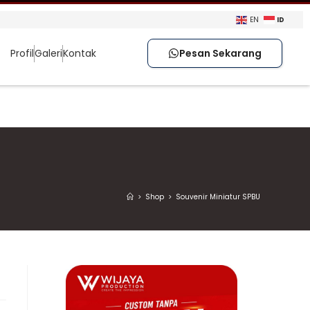
ID
EN
Profil
Galeri
Kontak
Pesan Sekarang
>
Shop
>
Souvenir Miniatur SPBU