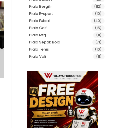
Piala Bergilir
(112)
Piala E-sport
(10)
Piala Futsal
(40)
Piala Golf
(15)
Piala Mtq
(11)
Piala Sepak Bola
(71)
Piala Tenis
(10)
Piala Voli
(11)
g