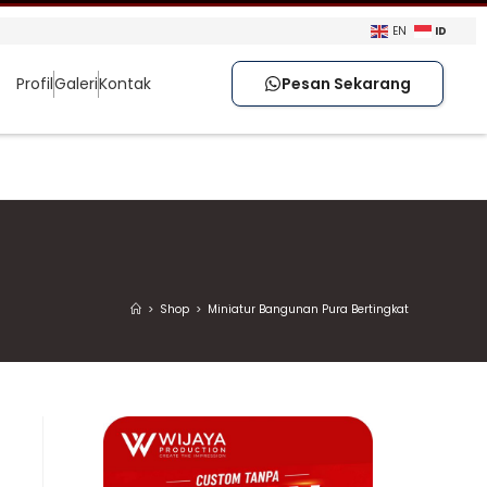
ID
EN
Profil
Galeri
Kontak
Pesan Sekarang
>
Shop
>
Miniatur Bangunan Pura Bertingkat