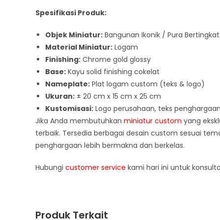
Spesifikasi Produk:
Objek Miniatur:
Bangunan Ikonik / Pura Bertingkat
Material Miniatur:
Logam
Finishing:
Chrome gold glossy
Base:
Kayu solid finishing cokelat
Nameplate:
Plat logam custom (teks & logo)
Ukuran:
± 20 cm x 15 cm x 25 cm
Kustomisasi:
Logo perusahaan, teks penghargaan
Jika Anda membutuhkan
miniatur custom
yang eksklu
terbaik. Tersedia berbagai desain custom sesuai te
penghargaan lebih bermakna dan berkelas.
Hubungi
customer service
kami hari ini untuk konsul
Produk Terkait