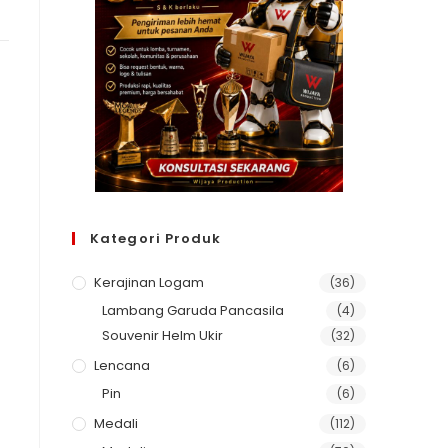
Kategori Produk
Kerajinan Logam
(36)
Lambang Garuda Pancasila
(4)
Souvenir Helm Ukir
(32)
Lencana
(6)
Pin
(6)
Medali
(112)