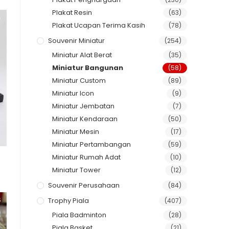
Plakat Resin
(63)
Plakat Ucapan Terima Kasih
(78)
Souvenir Miniatur
(254)
Miniatur Alat Berat
(35)
Miniatur Bangunan
(58)
Miniatur Custom
(89)
Miniatur Icon
(9)
Miniatur Jembatan
(7)
Miniatur Kendaraan
(50)
Miniatur Mesin
(17)
Miniatur Pertambangan
(59)
Miniatur Rumah Adat
(10)
Miniatur Tower
(12)
Souvenir Perusahaan
(84)
Trophy Piala
(407)
Piala Badminton
(28)
Piala Basket
(21)