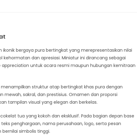
at
ikonik bergaya pura bertingkat yang merepresentasikan nilai
l kehormatan dan apresiasi. Miniatur ini dirancang sebagai
ate appreciation untuk acara resmi maupun hubungan kemitraan
i, menampilkan struktur atap bertingkat khas pura dengan
 mewah, sakral, dan prestisius. Ornamen dan proporsi
an tampilan visual yang elegan dan berkelas.
g cokelat tua yang kokoh dan eksklusif. Pada bagian depan base
 teks penghargaan, nama perusahaan, logo, serta pesan
bernilai simbolis tinggi.