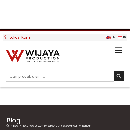
Lokasi Kami
ID
EN
SEARCH BUTTO
Search
for:
Blog
>
Blog
>
Toko Piala Custom Terpercaya untuk Sekolah dan Perusahaan