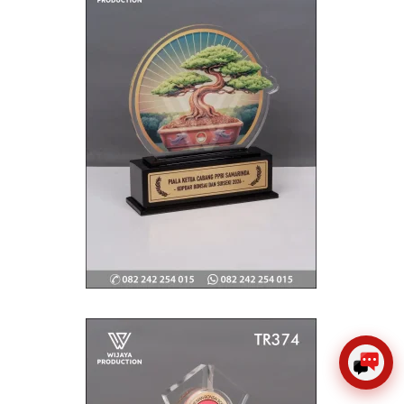
×
Create The Impression
😊