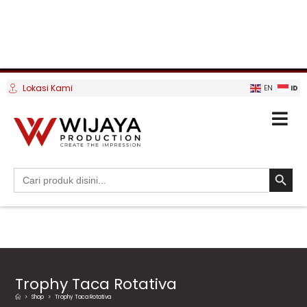
Lokasi Kami
ID
EN
SEARCH BUTTO
Search
for:
Trophy Taca Rotativa
>
Shop
>
Trophy Taca Rotativa