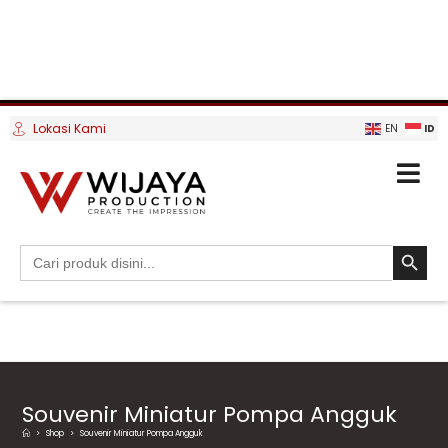
Lokasi Kami
ID
EN
SEARCH BUTTO
Search
for:
Souvenir Miniatur Pompa Angguk
>
Shop
>
Souvenir Miniatur Pompa Angguk