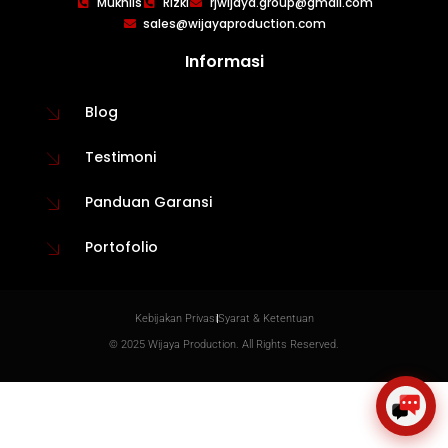
×
Mukhlis
Rizki
rjwijaya.group@gmail.com
Create The Impression
sales@wijayaproduction.com
Informasi
Blog
Testimoni
Panduan Garansi
Portofolio
😊
Kebijakan Privasi
Syarat & Ketentuan
© 2025 Wijaya Production. All Rights Reserved.