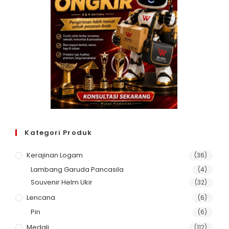
Kategori Produk
Kerajinan Logam
(36)
Lambang Garuda Pancasila
(4)
Souvenir Helm Ukir
(32)
Lencana
(6)
Pin
(6)
Medali
(112)