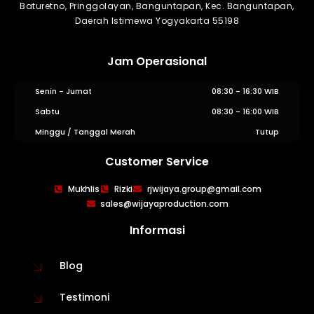
Baturetno, Pringgolayan, Banguntapan, Kec. Banguntapan,
Daerah Istimewa Yogyakarta 55198
Jam Operasional
Senin - Jumat
08:30 - 16:30 WIB
Sabtu
08:30 - 16:00 WIB
Minggu / Tanggal Merah
Tutup
Customer Service
WIJAYA PRODUCTION
×
Mukhlis
Rizki
rjwijaya.group@gmail.com
Create The Impression
sales@wijayaproduction.com
Informasi
Blog
Testimoni