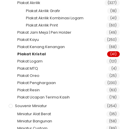
Plakat Akrilik
(327)
Plakat Akrilik Grafir
(18)
Plakat Akrilik Kombinasi Logam
(41)
Plakat Akrilik Print
(60)
Plakat Jam Meja | Pen Holder
(49)
Plakat Kayu
(250)
Plakat Kenang Kenangan
(68)
Plakat Kristal
(41)
Plakat Logam
(121)
Plakat MTQ
(4)
Plakat Oreo
(25)
Plakat Penghargaan
(230)
Plakat Resin
(63)
Plakat Ucapan Terima Kasih
(78)
Souvenir Miniatur
(254)
Miniatur Alat Berat
(35)
Miniatur Bangunan
(58)
Miniatur Custom
(89)