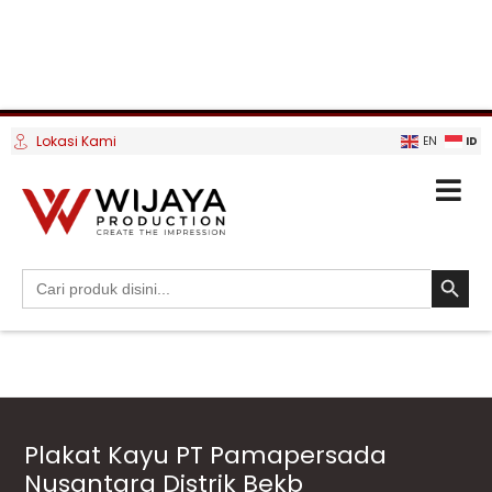
Lokasi Kami
ID
EN
SEARCH BUTTO
Search
for:
Plakat Kayu PT Pamapersada
Nusantara Distrik Bekb