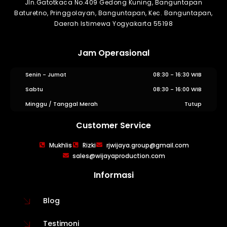
Jln.Gatotkaca No.409 Gedong Kuning, Banguntapan
Baturetno, Pringgolayan, Banguntapan, Kec. Banguntapan,
Daerah Istimewa Yogyakarta 55198
Jam Operasional
Senin - Jumat
08:30 - 16:30 WIB
Sabtu
08:30 - 16:00 WIB
Minggu / Tanggal Merah
Tutup
Customer Service
WIJAYA PRODUCTION
×
Mukhlis
Rizki
rjwijaya.group@gmail.com
Create The Impression
sales@wijayaproduction.com
Informasi
Blog
Testimoni