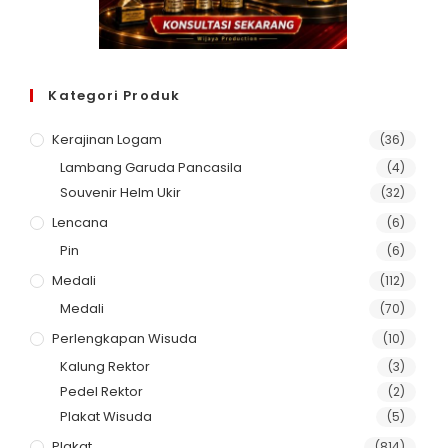
Kategori Produk
Kerajinan Logam
(36)
Lambang Garuda Pancasila
(4)
Souvenir Helm Ukir
(32)
Lencana
(6)
Pin
(6)
Medali
(112)
Medali
(70)
Perlengkapan Wisuda
(10)
Kalung Rektor
(3)
Pedel Rektor
(2)
Plakat Wisuda
(5)
Plakat
(814)