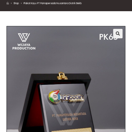
>
Shop
>
Plakat Kayu PT Pamapersada Nusantara Distrik Bekb
🔍