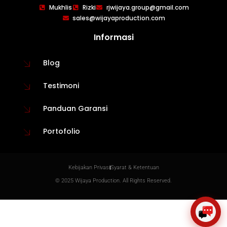
WIJAYA PRODUCTION
×
Mukhlis
Rizki
rjwijaya.group@gmail.com
Create The Impression
sales@wijayaproduction.com
Informasi
Blog
Testimoni
Panduan Garansi
Portofolio
😊
Kebijakan Privasi
Syarat & Ketentuan
© 2025 Wijaya Production. All Rights Reserved.