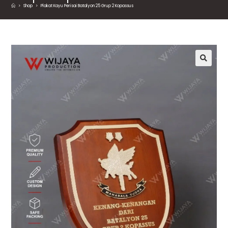
>
Shop
>
Plakat Kayu Perisai Batalyon 25 Grup 2 Kopassus
🔍