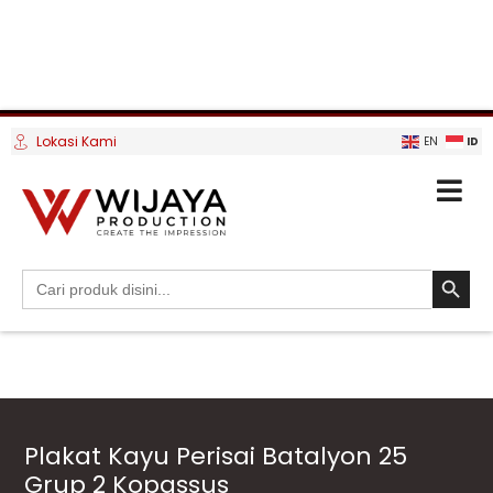
Lokasi Kami
ID
EN
SEARCH BUTTO
Search
for:
Plakat Kayu Perisai Batalyon 25
Grup 2 Kopassus