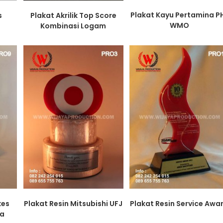
Plakat Kayu Pertamina P
s
Plakat Akrilik Top Score
WMO
Kombinasi Logam
kes
Plakat Resin Mitsubishi UFJ
Plakat Resin Service Awa
ta