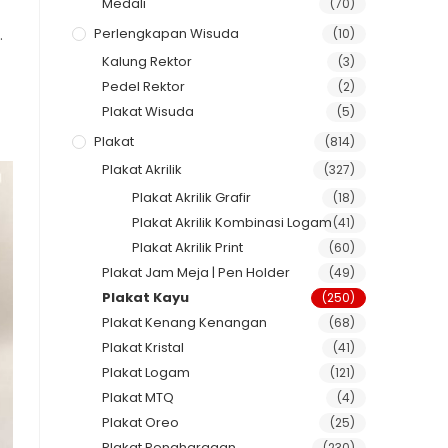
Medali
(70)
Perlengkapan Wisuda
.
(10)
Kalung Rektor
(3)
Pedel Rektor
(2)
Plakat Wisuda
(5)
Plakat
(814)
Plakat Akrilik
(327)
Plakat Akrilik Grafir
(18)
Plakat Akrilik Kombinasi Logam
(41)
Plakat Akrilik Print
(60)
Plakat Jam Meja | Pen Holder
(49)
Plakat Kayu
(250)
Plakat Kenang Kenangan
(68)
Plakat Kristal
(41)
Plakat Logam
(121)
Plakat MTQ
(4)
Plakat Oreo
(25)
Plakat Penghargaan
(230)