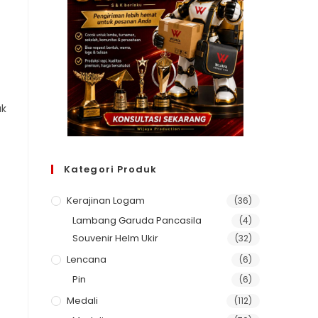
uk
Kategori Produk
Kerajinan Logam
(36)
Lambang Garuda Pancasila
(4)
Souvenir Helm Ukir
(32)
Lencana
(6)
Pin
(6)
Medali
(112)