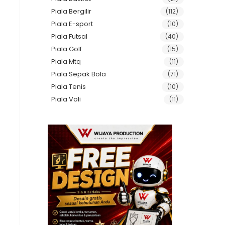
Piala Bergilir
(112)
Piala E-sport
(10)
Piala Futsal
(40)
Piala Golf
(15)
Piala Mtq
(11)
Piala Sepak Bola
(71)
Piala Tenis
(10)
Piala Voli
(11)