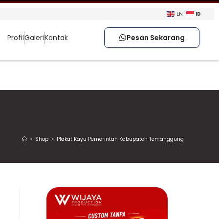
ID
EN
Profil
Galeri
Kontak
Pesan Sekarang
>
Shop
>
Plakat Kayu Pemerintah Kabupaten Temanggung