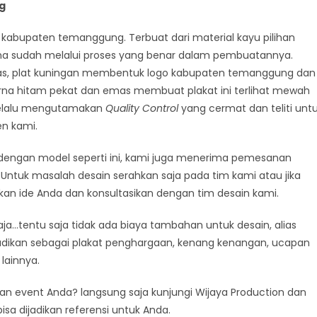
g
 kabupaten temanggung. Terbuat dari material kayu pilihan
rena sudah melalui proses yang benar dalam pembuatannya.
as, plat kuningan membentuk logo kabupaten temanggung dan
na hitam pekat dan emas membuat plakat ini terlihat mewah
 selalu mengutamakan
Quality Control
yang cermat dan teliti unt
en kami.
dengan model seperti ini, kami juga menerima pemesanan
Untuk masalah desain serahkan saja pada tim kami atau jika
kan ide Anda dan konsultasikan dengan tim desain kami.
a…tentu saja tidak ada biaya tambahan untuk desain, alias
ijadikan sebagai plakat penghargaan, kenang kenangan, ucapan
lainnya.
gan event Anda? langsung saja kunjungi Wijaya Production dan
isa dijadikan referensi untuk Anda.