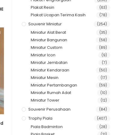
Plakat Resin
(63)
HE
Plakat Ucapan Terima Kasih
(78)
Souvenir Miniatur
(254)
Miniatur Alat Berat
(35)
Miniatur Bangunan
(58)
Miniatur Custom
(89)
Miniatur Icon
(9)
Miniatur Jembatan
(7)
Miniatur Kendaraan
(50)
Miniatur Mesin
(17)
Miniatur Pertambangan
(59)
Miniatur Rumah Adat
(10)
Miniatur Tower
(12)
Souvenir Perusahaan
(84)
Trophy Piala
(407)
rd
Piala Badminton
(28)
Piala Basket
(21)