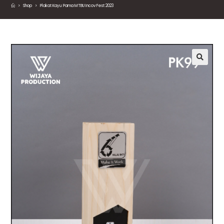
>
Shop
>
Plakat Kayu Pama MTBU Incov Fest 2023
🔍