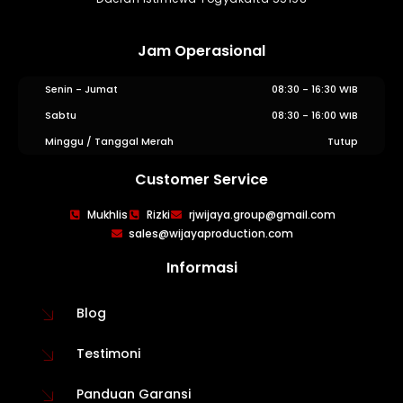
Jam Operasional
Senin - Jumat
08:30 - 16:30 WIB
Sabtu
08:30 - 16:00 WIB
Minggu / Tanggal Merah
Tutup
Customer Service
WIJAYA PRODUCTION
×
Mukhlis
Rizki
rjwijaya.group@gmail.com
Create The Impression
sales@wijayaproduction.com
Informasi
Blog
Testimoni
Panduan Garansi