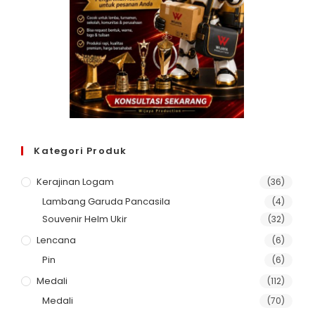
Kategori Produk
Kerajinan Logam
(36)
Lambang Garuda Pancasila
(4)
Souvenir Helm Ukir
(32)
Lencana
(6)
Pin
(6)
Medali
(112)
Medali
(70)