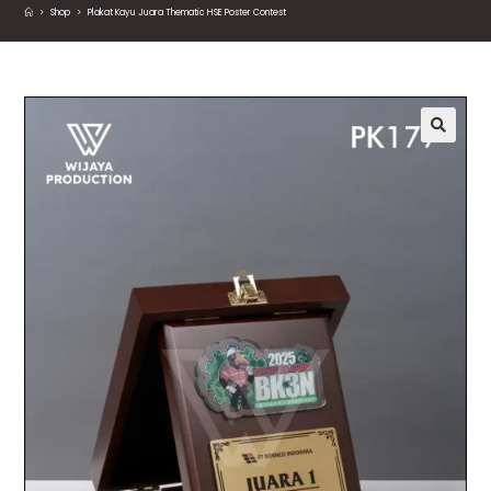
>
Shop
>
Plakat Kayu Juara Thematic HSE Poster Contest
🔍