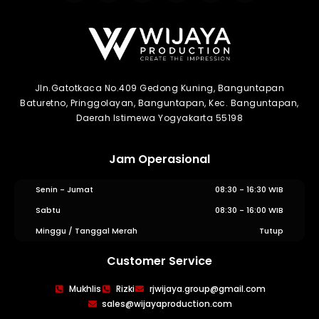
Jln.Gatotkaca No.409 Gedong Kuning, Banguntapan
Baturetno, Pringgolayan, Banguntapan, Kec. Banguntapan,
Daerah Istimewa Yogyakarta 55198
Jam Operasional
Senin - Jumat
08:30 - 16:30 WIB
Sabtu
08:30 - 16:00 WIB
Minggu / Tanggal Merah
Tutup
Customer Service
WIJAYA PRODUCTION
×
Mukhlis
Rizki
rjwijaya.group@gmail.com
Create The Impression
sales@wijayaproduction.com