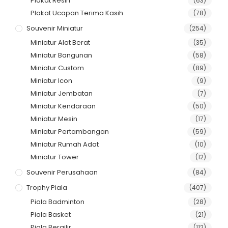
Plakat Resin
(63)
Plakat Ucapan Terima Kasih
(78)
Souvenir Miniatur
(254)
Miniatur Alat Berat
(35)
Miniatur Bangunan
(58)
Miniatur Custom
(89)
Miniatur Icon
(9)
Miniatur Jembatan
(7)
Miniatur Kendaraan
(50)
Miniatur Mesin
(17)
Miniatur Pertambangan
(59)
Miniatur Rumah Adat
(10)
Miniatur Tower
(12)
Souvenir Perusahaan
(84)
Trophy Piala
(407)
Piala Badminton
(28)
Piala Basket
(21)
Piala Bergilir
(112)