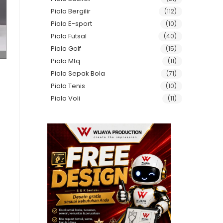
Piala Bergilir
(112)
Piala E-sport
(10)
Piala Futsal
(40)
Piala Golf
(15)
Piala Mtq
(11)
Piala Sepak Bola
(71)
Piala Tenis
(10)
Piala Voli
(11)