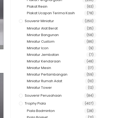
Plakat Resin
(63)
Plakat Ucapan Terima Kasih
(78)
Souvenir Miniatur
(250)
Miniatur Alat Berat
(35)
Miniatur Bangunan
(58)
Miniatur Custom
(86)
Miniatur Icon
(9)
Miniatur Jembatan
(7)
Miniatur Kendaraan
(48)
Miniatur Mesin
(17)
Miniatur Pertambangan
(59)
Miniatur Rumah Adat
(10)
Miniatur Tower
(12)
Souvenir Perusahaan
(84)
Trophy Piala
(407)
Piala Badminton
(28)
Piala Basket
(21)