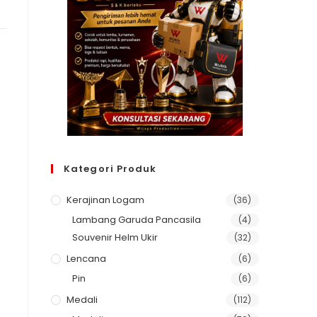
Kategori Produk
Kerajinan Logam
(36)
Lambang Garuda Pancasila
(4)
Souvenir Helm Ukir
(32)
Lencana
(6)
Pin
(6)
Medali
(112)