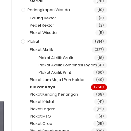
Medali
(70)
Perlengkapan Wisuda
(10)
Kalung Rektor
(3)
Pedel Rektor
(2)
Plakat Wisuda
(5)
Plakat
(814)
Plakat Akrilik
(327)
Plakat Akrilik Grafir
(18)
Plakat Akrilik Kombinasi Logam
(41)
Plakat Akrilik Print
(60)
Plakat Jam Meja | Pen Holder
(49)
Plakat Kayu
(250)
Plakat Kenang Kenangan
(68)
Plakat Kristal
(41)
Plakat Logam
(121)
Plakat MTQ
(4)
Plakat Oreo
(25)
Plakat Penghargaan
(230)