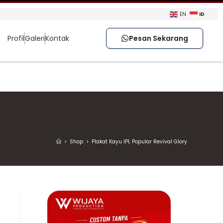
ID
EN
Profil
Galeri
Kontak
Pesan Sekarang
>
Shop
>
Plakat Kayu IPL Popular Revival Glory