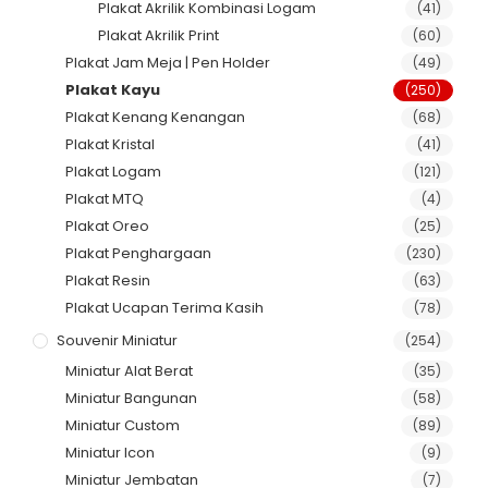
Plakat Akrilik Kombinasi Logam
(41)
Plakat Akrilik Print
(60)
Plakat Jam Meja | Pen Holder
(49)
Plakat Kayu
(250)
Plakat Kenang Kenangan
(68)
Plakat Kristal
(41)
Plakat Logam
(121)
Plakat MTQ
(4)
Plakat Oreo
(25)
Plakat Penghargaan
(230)
Plakat Resin
(63)
Plakat Ucapan Terima Kasih
(78)
Souvenir Miniatur
(254)
Miniatur Alat Berat
(35)
Miniatur Bangunan
(58)
Miniatur Custom
(89)
Miniatur Icon
(9)
Miniatur Jembatan
(7)