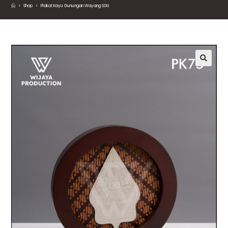
>
Shop
>
Plakat Kayu Gunungan Wayang SGU
🔍