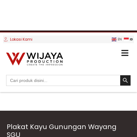
Lokasi Kami
ID
EN
SEARCH BUTTO
Search
for:
Plakat Kayu Gunungan Wayang
SGU