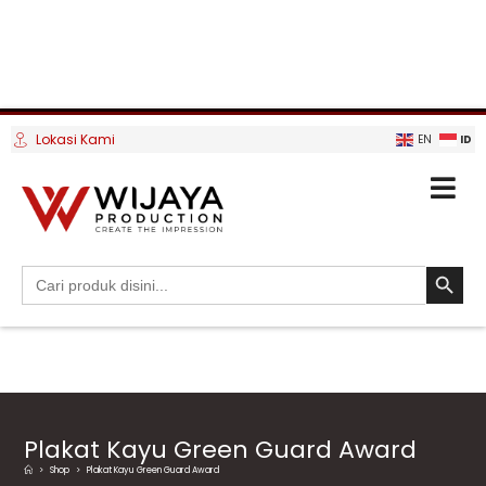
Lokasi Kami
ID
EN
SEARCH BUTTO
Search
for:
Plakat Kayu Green Guard Award
>
Shop
>
Plakat Kayu Green Guard Award