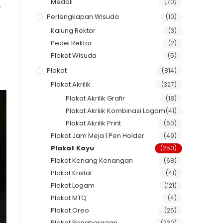
Medali
(70)
.
Perlengkapan Wisuda
(10)
Kalung Rektor
(3)
Pedel Rektor
(2)
Plakat Wisuda
(5)
Plakat
(814)
Plakat Akrilik
(327)
Plakat Akrilik Grafir
(18)
Plakat Akrilik Kombinasi Logam
(41)
Plakat Akrilik Print
(60)
Plakat Jam Meja | Pen Holder
(49)
Plakat Kayu
(250)
Plakat Kenang Kenangan
(68)
Plakat Kristal
(41)
Plakat Logam
(121)
Plakat MTQ
(4)
Plakat Oreo
(25)
Plakat Penghargaan
(230)