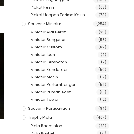
Plakat Resin
(63)
Plakat Ucapan Terima Kasih
(78)
Souvenir Miniatur
(254)
Miniatur Alat Berat
(35)
Miniatur Bangunan
(58)
Miniatur Custom
(89)
Miniatur Icon
(9)
Miniatur Jembatan
(7)
Miniatur Kendaraan
(50)
Miniatur Mesin
(17)
Miniatur Pertambangan
(59)
Miniatur Rumah Adat
(10)
Miniatur Tower
(12)
Souvenir Perusahaan
(84)
Trophy Piala
(407)
Piala Badminton
(28)
Piala Basket
(21)