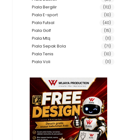
Piala Bergilir
(112)
Piala E-sport
(10)
Piala Futsal
(40)
Piala Golf
(15)
Piala Mtq
(11)
Piala Sepak Bola
(71)
Piala Tenis
(10)
Piala Voli
(11)