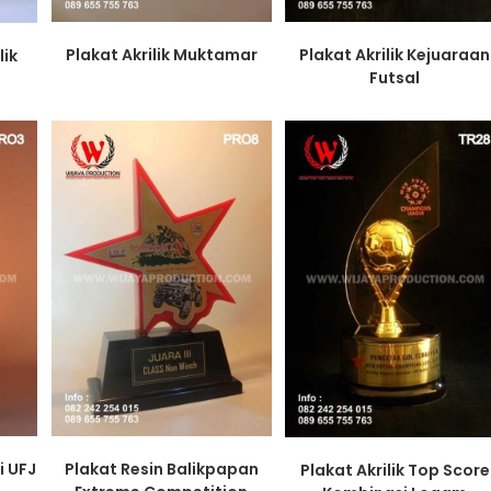
Plakat Akrilik Muktamar
Plakat Akrilik Kejuaraan
lik
Futsal
i UFJ
Plakat Resin Balikpapan
Plakat Akrilik Top Score