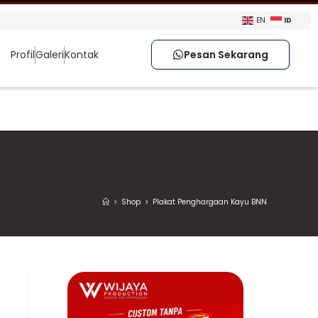
ID
EN
Profil
Galeri
Kontak
Pesan Sekarang
>
Shop
>
Plakat Penghargaan Kayu BNN