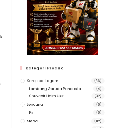
t
uk
Kategori Produk
Kerajinan Logam
(36)
e
Lambang Garuda Pancasila
(4)
Souvenir Helm Ukir
(32)
Lencana
(6)
Pin
(6)
Medali
(112)