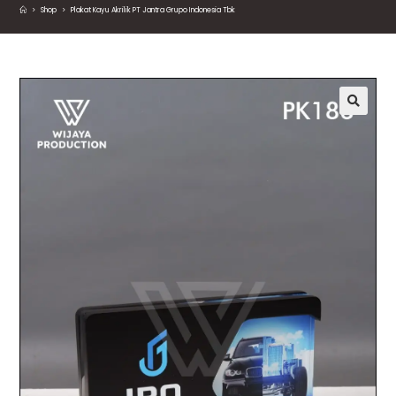
>
Shop
>
Plakat Kayu Akrilik PT Jantra Grupo Indonesia Tbk
🔍