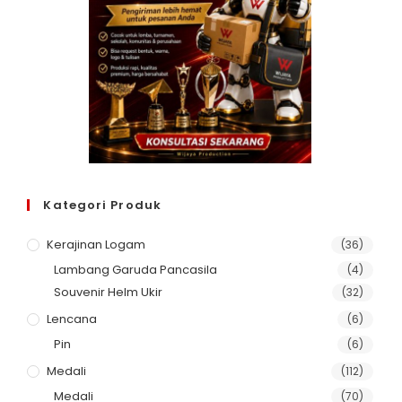
Kategori Produk
Kerajinan Logam
(36)
Lambang Garuda Pancasila
(4)
Souvenir Helm Ukir
(32)
Lencana
(6)
Pin
(6)
Medali
(112)
Medali
(70)