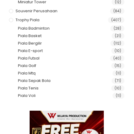
Miniatur Tower
(12)
Souvenir Perusahaan
(84)
Trophy Piala
(407)
Piala Badminton
(28)
Piala Basket
(21)
Piala Bergilir
(112)
Piala E-sport
(10)
Piala Futsal
(40)
Piala Golf
(15)
Piala Mtq
(11)
Piala Sepak Bola
(71)
Piala Tenis
(10)
Piala Voli
(11)