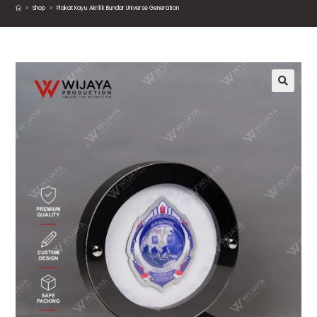
>
Shop
>
Plakat Kayu Akrilik Bundar Universe Generation
🔍