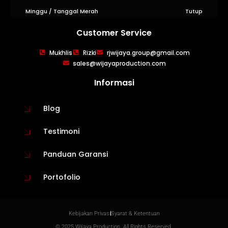
Minggu / Tanggal Merah
Tutup
Customer Service
WIJAYA PRODUCTION
×
Mukhlis
Rizki
rjwijaya.group@gmail.com
Create The Impression
sales@wijayaproduction.com
Informasi
Blog
Testimoni
Panduan Garansi
Portofolio
😊
Kebijakan Privasi
Syarat & Ketentuan
© 2025 Wijaya Production. All Rights Reserved.