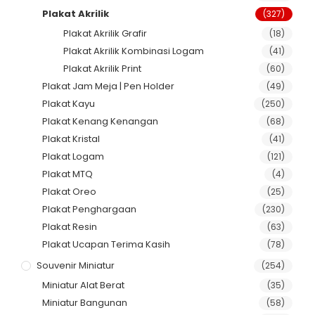
Plakat Akrilik
(327)
Plakat Akrilik Grafir
(18)
Plakat Akrilik Kombinasi Logam
(41)
Plakat Akrilik Print
(60)
Plakat Jam Meja | Pen Holder
(49)
Plakat Kayu
(250)
Plakat Kenang Kenangan
(68)
Plakat Kristal
(41)
Plakat Logam
(121)
Plakat MTQ
(4)
Plakat Oreo
(25)
Plakat Penghargaan
(230)
Plakat Resin
(63)
Plakat Ucapan Terima Kasih
(78)
Souvenir Miniatur
(254)
Miniatur Alat Berat
(35)
Miniatur Bangunan
(58)