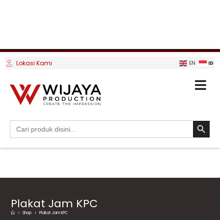
Lokasi Kami
ID
EN
SEARCH BUTTO
Search
for:
Plakat Jam KPC
>
Shop
>
Plakat Jam KPC