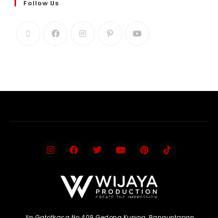
Follow Us
Jln.Gatotkaca No.409 Gedong Kuning, Banguntapan