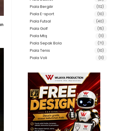
Piala Bergilir
(112)
Piala E-sport
(10)
Piala Futsal
(40)
an
Piala Golf
(15)
Piala Mtq
(11)
Piala Sepak Bola
(71)
Piala Tenis
(10)
Piala Voli
(11)