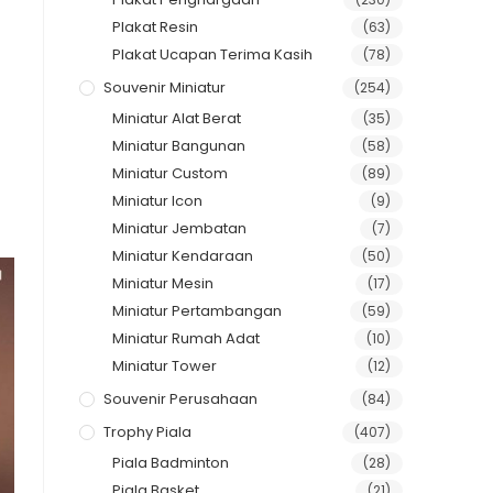
Plakat Resin
(63)
Plakat Ucapan Terima Kasih
(78)
Souvenir Miniatur
(254)
Miniatur Alat Berat
(35)
Miniatur Bangunan
(58)
Miniatur Custom
(89)
Miniatur Icon
(9)
Miniatur Jembatan
(7)
Miniatur Kendaraan
(50)
Miniatur Mesin
(17)
Miniatur Pertambangan
(59)
Miniatur Rumah Adat
(10)
Miniatur Tower
(12)
Souvenir Perusahaan
(84)
Trophy Piala
(407)
Piala Badminton
(28)
Piala Basket
(21)