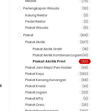
Medali
(70)
Perlengkapan Wisuda
(10)
Kalung Rektor
(3)
Pedel Rektor
(2)
Plakat Wisuda
(5)
Plakat
(814)
Plakat Akrilik
(327)
Plakat Akrilik Grafir
(18)
Plakat Akrilik Kombinasi Logam
(41)
Plakat Akrilik Print
(60)
Plakat Jam Meja | Pen Holder
(49)
Plakat Kayu
(250)
Plakat Kenang Kenangan
(68)
E
Plakat Kristal
(41)
Plakat Logam
(121)
Plakat MTQ
(4)
Plakat Oreo
(25)
Plakat Penghargaan
(230)