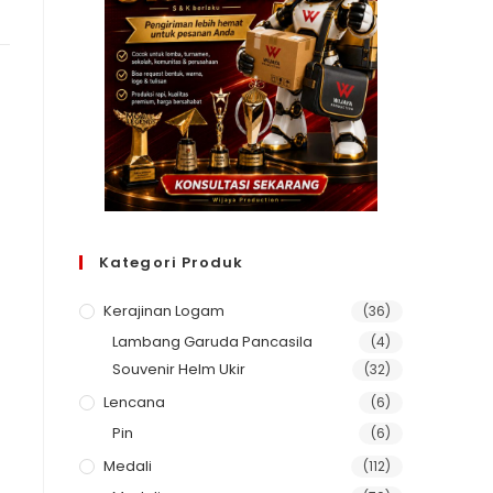
Kategori Produk
Kerajinan Logam
(36)
Lambang Garuda Pancasila
(4)
Souvenir Helm Ukir
(32)
Lencana
(6)
Pin
(6)
Medali
(112)