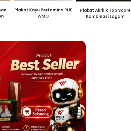
pan
Plakat Kayu Pertamina PHE
Plakat Akrilik Top Score
on
WMO
Kombinasi Logam