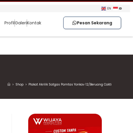
ID
EN
Profil
Galeri
Kontak
Pesan Sekarang
>
Shop
>
Plakat Akrilik Satgas Pamtas Yonkav 12/Beruang Cakti