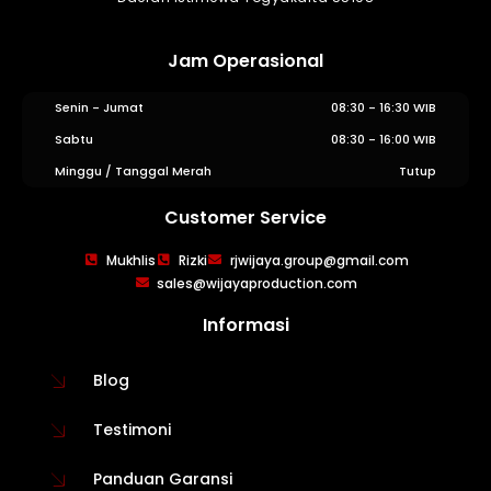
Jam Operasional
Senin - Jumat
08:30 - 16:30 WIB
Sabtu
08:30 - 16:00 WIB
Minggu / Tanggal Merah
Tutup
Customer Service
WIJAYA PRODUCTION
×
Mukhlis
Rizki
rjwijaya.group@gmail.com
Create The Impression
sales@wijayaproduction.com
Informasi
Blog
Testimoni
Panduan Garansi