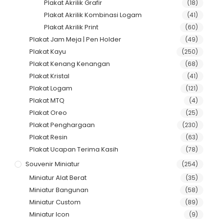
Plakat Akrilik Grafir
(18)
Plakat Akrilik Kombinasi Logam
(41)
Plakat Akrilik Print
(60)
Plakat Jam Meja | Pen Holder
(49)
Plakat Kayu
(250)
Plakat Kenang Kenangan
(68)
Plakat Kristal
(41)
Plakat Logam
(121)
Plakat MTQ
(4)
Plakat Oreo
(25)
Plakat Penghargaan
(230)
Plakat Resin
(63)
Plakat Ucapan Terima Kasih
(78)
Souvenir Miniatur
(254)
Miniatur Alat Berat
(35)
Miniatur Bangunan
(58)
Miniatur Custom
(89)
Miniatur Icon
(9)