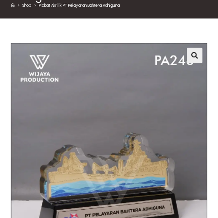
>
Shop
>
Plakat Akrilik PT Pelayaran Bahtera Adhiguna
🔍