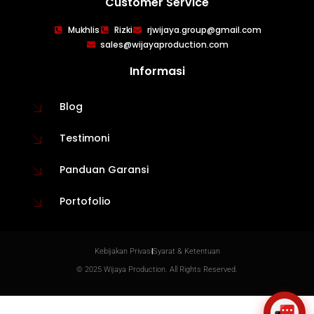
Customer Service
WIJAYA PRODUCTION
×
Mukhlis
Rizki
rjwijaya.group@gmail.com
Create The Impression
sales@wijayaproduction.com
Informasi
Blog
Testimoni
Panduan Garansi
Portofolio
😊
Kebijakan Privasi
Syarat & Ketentuan
© 2025 Wijaya Production. All Rights Reserved.