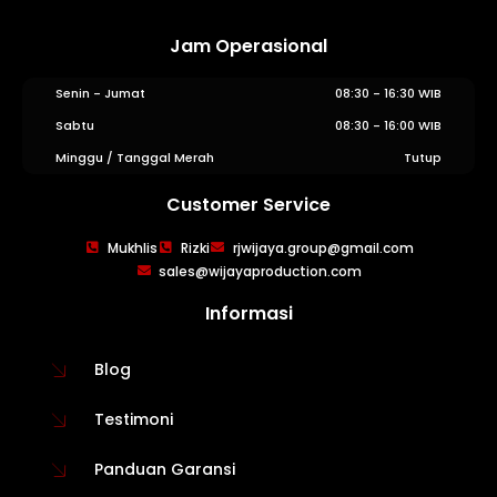
Jam Operasional
Senin - Jumat
08:30 - 16:30 WIB
Sabtu
08:30 - 16:00 WIB
Minggu / Tanggal Merah
Tutup
Customer Service
WIJAYA PRODUCTION
×
Mukhlis
Rizki
rjwijaya.group@gmail.com
Create The Impression
sales@wijayaproduction.com
Informasi
Blog
Testimoni
Panduan Garansi