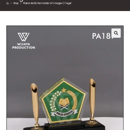
>
Shop
>
Plakat Akrilik Pen Holder MTs Negeri 2 Tegal
🔍