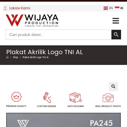
Lokasi Kami
ID
EN
SEARCH BUTTO
Search
for:
Plakat Akrilik Logo TNI AL
>
Shop
>
Plakat Akrilik Logo TNI AL
🔍