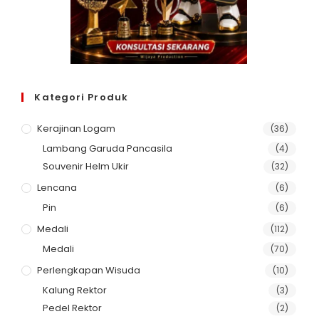
Kategori Produk
Kerajinan Logam
(36)
Lambang Garuda Pancasila
(4)
Souvenir Helm Ukir
(32)
Lencana
(6)
Pin
(6)
Medali
(112)
Medali
(70)
Perlengkapan Wisuda
(10)
Kalung Rektor
(3)
Pedel Rektor
(2)