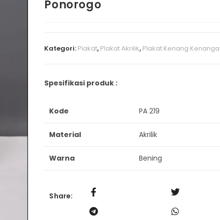
Ponorogo
Kategori:
Plakat
,
Plakat Akrilik
,
Plakat Kenang Kenanga
Spesifikasi produk :
Kode
PA 219
Material
Akrilik
Warna
Bening
Share: