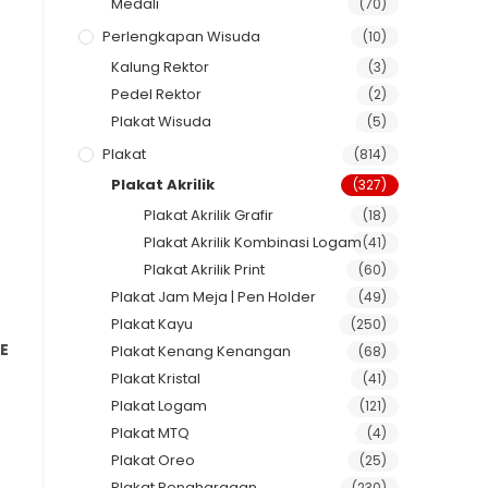
Medali
(70)
Perlengkapan Wisuda
(10)
Kalung Rektor
(3)
Pedel Rektor
(2)
Plakat Wisuda
(5)
Plakat
(814)
Plakat Akrilik
(327)
Plakat Akrilik Grafir
(18)
Plakat Akrilik Kombinasi Logam
(41)
Plakat Akrilik Print
(60)
Plakat Jam Meja | Pen Holder
(49)
Plakat Kayu
(250)
E
Plakat Kenang Kenangan
(68)
Plakat Kristal
(41)
Plakat Logam
(121)
Plakat MTQ
(4)
Plakat Oreo
(25)
Plakat Penghargaan
(230)