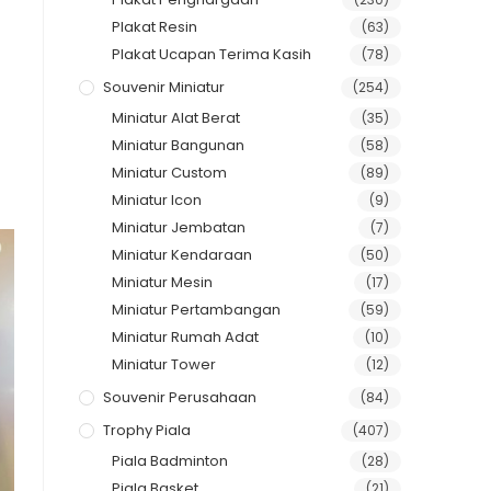
Plakat Resin
(63)
Plakat Ucapan Terima Kasih
(78)
Souvenir Miniatur
(254)
Miniatur Alat Berat
(35)
Miniatur Bangunan
(58)
Miniatur Custom
(89)
Miniatur Icon
(9)
Miniatur Jembatan
(7)
Miniatur Kendaraan
(50)
Miniatur Mesin
(17)
Miniatur Pertambangan
(59)
Miniatur Rumah Adat
(10)
Miniatur Tower
(12)
Souvenir Perusahaan
(84)
Trophy Piala
(407)
Piala Badminton
(28)
Piala Basket
(21)