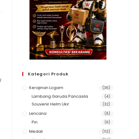
Kategori Produk
l
Kerajinan Logam
(36)
Lambang Garuda Pancasila
(4)
Souvenir Helm Ukir
(32)
Lencana
(6)
Pin
(6)
Medali
(112)