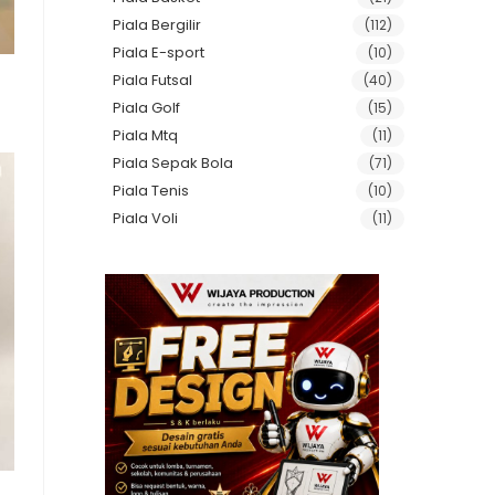
Piala Bergilir
(112)
Piala E-sport
(10)
Piala Futsal
(40)
Piala Golf
(15)
Piala Mtq
(11)
Piala Sepak Bola
(71)
Piala Tenis
(10)
Piala Voli
(11)