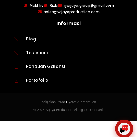
WIJAYA PRODUCTION
×
Mukhlis
Rizki
rjwijaya.group@gmail.com
Create The Impression
sales@wijayaproduction.com
Informasi
Blog
Testimoni
Panduan Garansi
Portofolio
😊
Kebijakan Privasi
Syarat & Ketentuan
© 2025 Wijaya Production. All Rights Reserved.