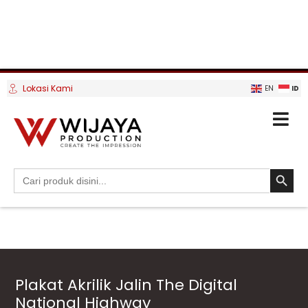
Lokasi Kami
ID
EN
SEARCH BUTTO
Search
for:
Plakat Akrilik Jalin The Digital
National Highway