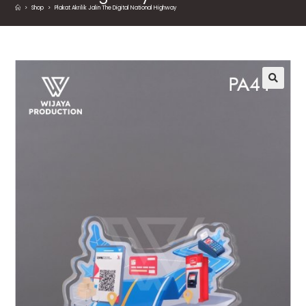
>
Shop
>
Plakat Akrilik Jalin The Digital National Highway
🔍