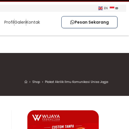
ID
EN
Profil
Galeri
Kontak
Pesan Sekarang
>
Shop
>
Plakat Akrilik Ilmu Komunikasi Unisa Jogja