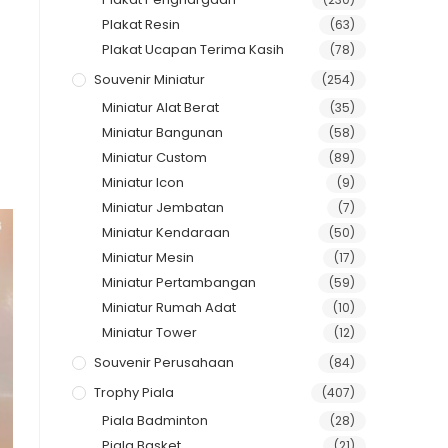
Plakat Resin
(63)
Plakat Ucapan Terima Kasih
(78)
Souvenir Miniatur
(254)
Miniatur Alat Berat
(35)
Miniatur Bangunan
(58)
Miniatur Custom
(89)
Miniatur Icon
(9)
Miniatur Jembatan
(7)
Miniatur Kendaraan
(50)
Miniatur Mesin
(17)
Miniatur Pertambangan
(59)
Miniatur Rumah Adat
(10)
Miniatur Tower
(12)
Souvenir Perusahaan
(84)
Trophy Piala
(407)
Piala Badminton
(28)
Piala Basket
(21)