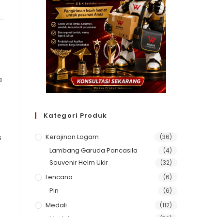
a
Kategori Produk
Kerajinan Logam
s
(36)
Lambang Garuda Pancasila
(4)
Souvenir Helm Ukir
(32)
Lencana
(6)
Pin
(6)
Medali
(112)