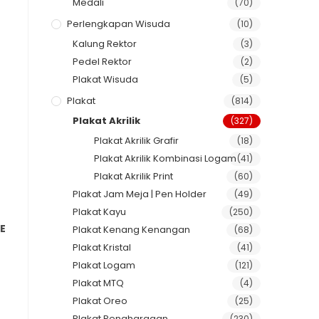
Medali
(70)
Perlengkapan Wisuda
(10)
Kalung Rektor
(3)
Pedel Rektor
(2)
Plakat Wisuda
(5)
Plakat
(814)
Plakat Akrilik
(327)
Plakat Akrilik Grafir
(18)
Plakat Akrilik Kombinasi Logam
(41)
Plakat Akrilik Print
(60)
Plakat Jam Meja | Pen Holder
(49)
Plakat Kayu
(250)
E
Plakat Kenang Kenangan
(68)
Plakat Kristal
(41)
Plakat Logam
(121)
Plakat MTQ
(4)
Plakat Oreo
(25)
Plakat Penghargaan
(230)