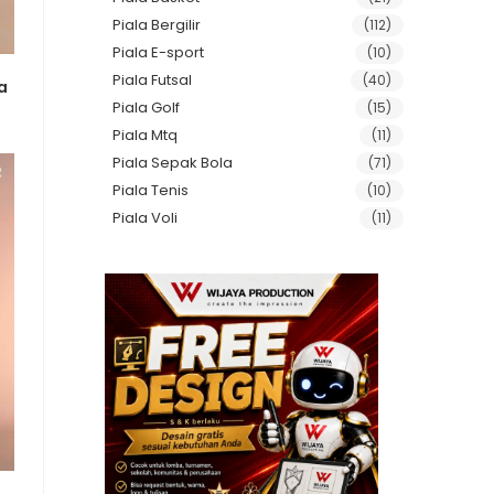
Piala Bergilir
(112)
Piala E-sport
(10)
Piala Futsal
(40)
a
Piala Golf
(15)
Piala Mtq
(11)
Piala Sepak Bola
(71)
Piala Tenis
(10)
Piala Voli
(11)