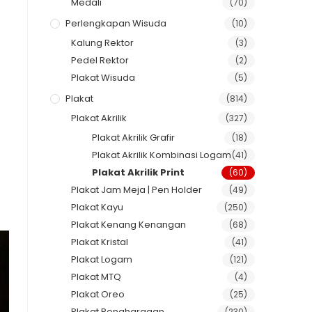
Medali
(70)
Perlengkapan Wisuda
(10)
Kalung Rektor
(3)
Pedel Rektor
(2)
Plakat Wisuda
(5)
Plakat
(814)
Plakat Akrilik
(327)
Plakat Akrilik Grafir
(18)
Plakat Akrilik Kombinasi Logam
(41)
Plakat Akrilik Print
(60)
Plakat Jam Meja | Pen Holder
(49)
Plakat Kayu
(250)
Plakat Kenang Kenangan
(68)
Plakat Kristal
(41)
Plakat Logam
(121)
Plakat MTQ
(4)
Plakat Oreo
(25)
Plakat Penghargaan
(230)