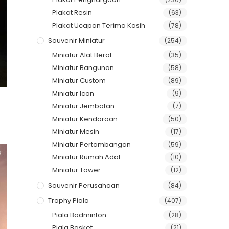
Plakat Resin
(63)
Plakat Ucapan Terima Kasih
(78)
Souvenir Miniatur
(254)
Miniatur Alat Berat
(35)
Miniatur Bangunan
(58)
Miniatur Custom
(89)
Miniatur Icon
(9)
Miniatur Jembatan
(7)
Miniatur Kendaraan
(50)
Miniatur Mesin
(17)
Miniatur Pertambangan
(59)
Miniatur Rumah Adat
(10)
Miniatur Tower
(12)
Souvenir Perusahaan
(84)
Trophy Piala
(407)
Piala Badminton
(28)
Piala Basket
(21)