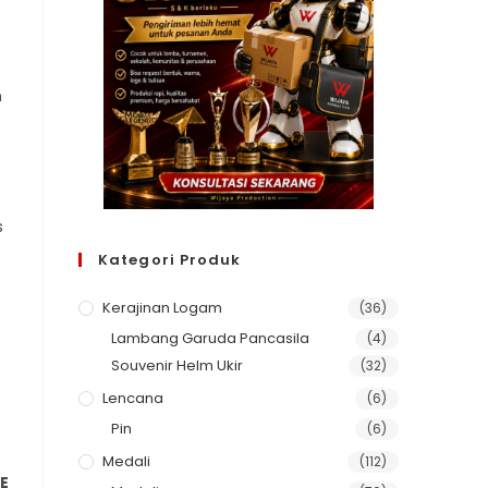
n
s
Kategori Produk
Kerajinan Logam
(36)
Lambang Garuda Pancasila
(4)
Souvenir Helm Ukir
(32)
Lencana
(6)
Pin
(6)
Medali
(112)
E