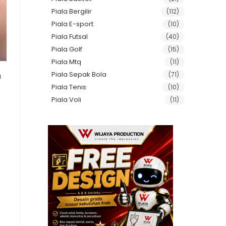
Piala Bergilir
(112)
Piala E-sport
(10)
Piala Futsal
(40)
Piala Golf
(15)
Piala Mtq
(11)
Piala Sepak Bola
(71)
a
Piala Tenis
(10)
Piala Voli
(11)