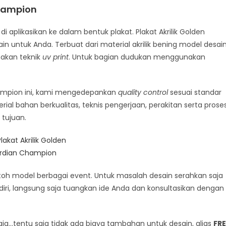
Champion
 aplikasikan ke dalam bentuk plakat. Plakat Akrilik Golden
in untuk Anda. Terbuat dari material akrilik bening model desai
akan teknik
uv print
. Untuk bagian dudukan menggunakan
hampion ini, kami mengedepankan
quality control
sesuai standar
rial bahan berkualitas, teknis pengerjaan, perakitan serta prose
tujuan.
h model berbagai event. Untuk masalah desain serahkan saja
iri, langsung saja tuangkan ide Anda dan konsultasikan dengan
a…tentu saja tidak ada biaya tambahan untuk desain, alias
FRE