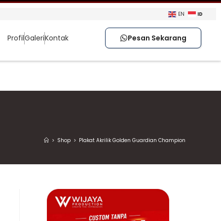
ID
EN
Profil
Galeri
Kontak
Pesan Sekarang
>
Shop
>
Plakat Akrilik Golden Guardian Champion