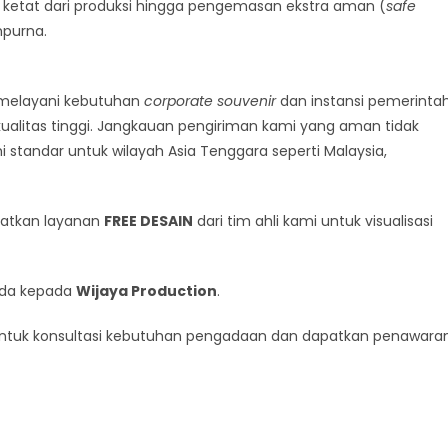
ketat dari produksi hingga pengemasan ekstra aman (
safe
mpurna.
melayani kebutuhan
corporate souvenir
dan instansi pemerintah
alitas tinggi. Jangkauan pengiriman kami yang aman tidak
 standar untuk wilayah Asia Tenggara seperti Malaysia,
aatkan layanan
FREE DESAIN
dari tim ahli kami untuk visualisasi
nda kepada
Wijaya Production
.
 untuk konsultasi kebutuhan pengadaan dan dapatkan penawara