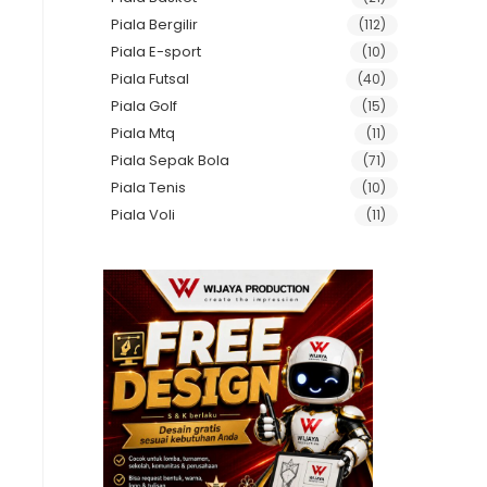
Piala Bergilir
(112)
Piala E-sport
(10)
Piala Futsal
(40)
Piala Golf
(15)
Piala Mtq
(11)
Piala Sepak Bola
(71)
Piala Tenis
(10)
Piala Voli
(11)