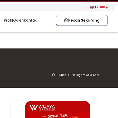
ID
EN
Profil
Galeri
Kontak
Pesan Sekarang
>
Shop
>
Pin Logam Asia Serv