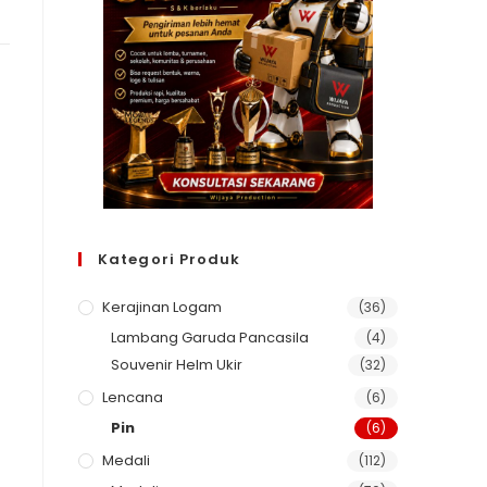
Kategori Produk
Kerajinan Logam
(36)
Lambang Garuda Pancasila
(4)
Souvenir Helm Ukir
(32)
Lencana
(6)
Pin
(6)
Medali
(112)