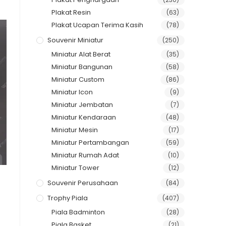
Plakat Resin
(63)
Plakat Ucapan Terima Kasih
(78)
Souvenir Miniatur
(250)
Miniatur Alat Berat
(35)
Miniatur Bangunan
(58)
Miniatur Custom
(86)
Miniatur Icon
(9)
Miniatur Jembatan
(7)
Miniatur Kendaraan
(48)
Miniatur Mesin
(17)
Miniatur Pertambangan
(59)
Miniatur Rumah Adat
(10)
Miniatur Tower
(12)
Souvenir Perusahaan
(84)
Trophy Piala
(407)
Piala Badminton
(28)
Piala Basket
(21)