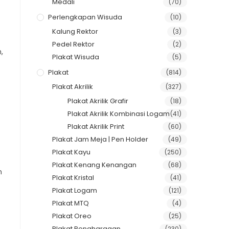
Medali
(70)
Perlengkapan Wisuda
(10)
Kalung Rektor
(3)
Pedel Rektor
(2)
,
Plakat Wisuda
(5)
Plakat
(814)
Plakat Akrilik
(327)
Plakat Akrilik Grafir
(18)
Plakat Akrilik Kombinasi Logam
(41)
Plakat Akrilik Print
(60)
Plakat Jam Meja | Pen Holder
(49)
Plakat Kayu
(250)
Plakat Kenang Kenangan
(68)
n
Plakat Kristal
(41)
Plakat Logam
(121)
Plakat MTQ
(4)
Plakat Oreo
(25)
Plakat Penghargaan
(230)