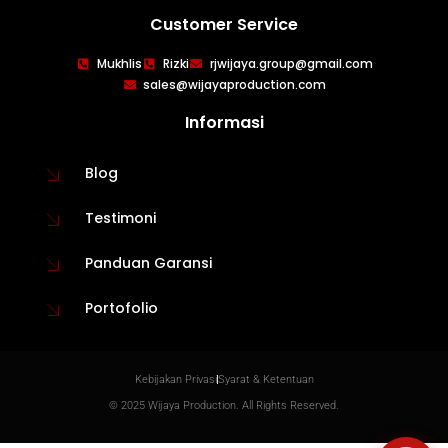
Customer Service
WIJAYA PRODUCTION
×
Mukhlis
Rizki
rjwijaya.group@gmail.com
Create The Impression
sales@wijayaproduction.com
Informasi
Blog
Testimoni
Panduan Garansi
Portofolio
😊
Kebijakan Privasi
Syarat & Ketentuan
© 2025 Wijaya Production. All Rights Reserved.