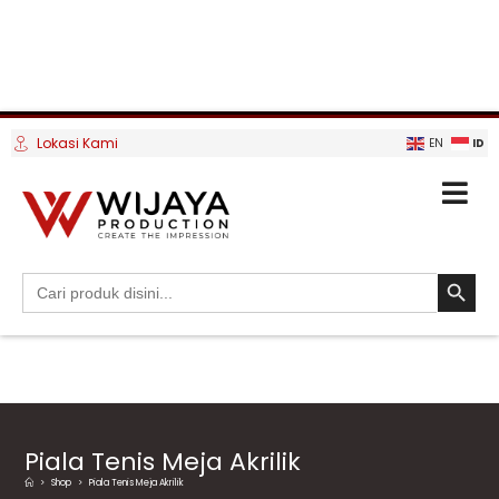
Lokasi Kami
ID
EN
SEARCH BUTTO
Search
for:
Piala Tenis Meja Akrilik
>
Shop
>
Piala Tenis Meja Akrilik