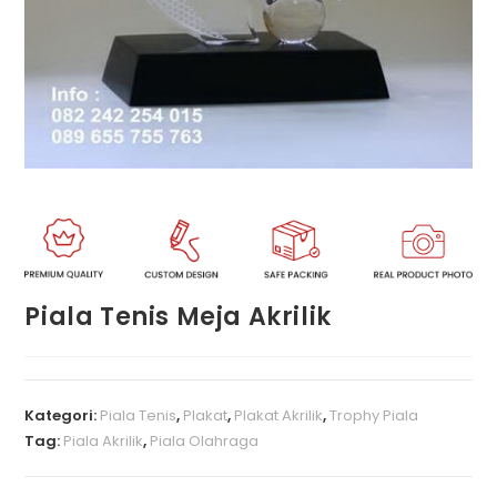
Piala Tenis Meja Akrilik
Kategori:
Piala Tenis
,
Plakat
,
Plakat Akrilik
,
Trophy Piala
Tag:
Piala Akrilik
,
Piala Olahraga