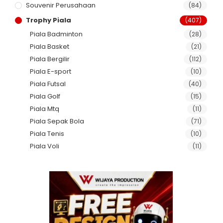
Souvenir Perusahaan
(84)
Trophy Piala
(407)
Piala Badminton
(28)
Piala Basket
(21)
Piala Bergilir
(112)
Piala E-sport
(10)
Piala Futsal
(40)
Piala Golf
(15)
Piala Mtq
(11)
Piala Sepak Bola
(71)
Piala Tenis
(10)
Piala Voli
(11)