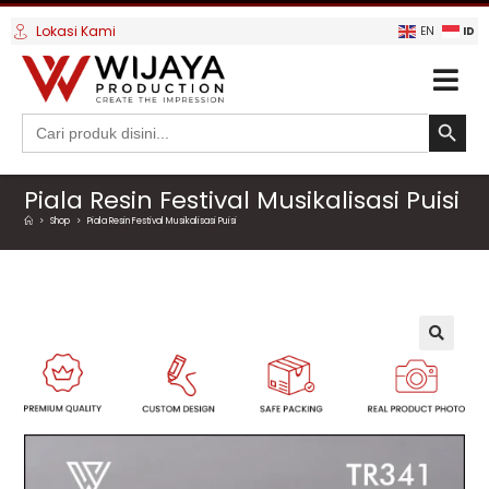
Lokasi Kami
ID
EN
SEARCH BUTTO
Search
for:
Piala Resin Festival Musikalisasi Puisi
>
Shop
>
Piala Resin Festival Musikalisasi Puisi
🔍