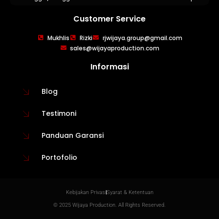
Customer Service
Mukhlis
Rizki
rjwijaya.group@gmail.com
sales@wijayaproduction.com
WIJAYA PRODUCTION
×
Create The Impression
Informasi
Blog
Testimoni
Panduan Garansi
Portofolio
Kebijakan Privasi
Syarat & Ketentuan
😊
© 2025 Wijaya Production. All Rights Reserved.