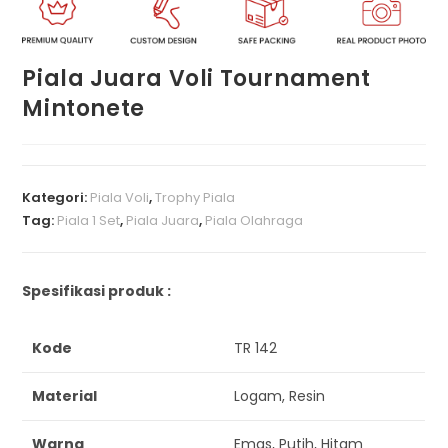
Piala Juara Voli Tournament
Mintonete
Kategori:
Piala Voli
,
Trophy Piala
Tag:
Piala 1 Set
,
Piala Juara
,
Piala Olahraga
Spesifikasi produk :
Kode
TR 142
Material
Logam, Resin
Warna
Emas, Putih, Hitam