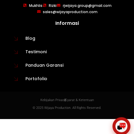
WIJAYA PRODUCTION
×
Mukhlis
Rizki
rjwijaya.group@gmail.com
Create The Impression
sales@wijayaproduction.com
Informasi
Blog
Testimoni
Panduan Garansi
Portofolio
😊
Kebijakan Privasi
Syarat & Ketentuan
© 2025 Wijaya Production. All Rights Reserved.