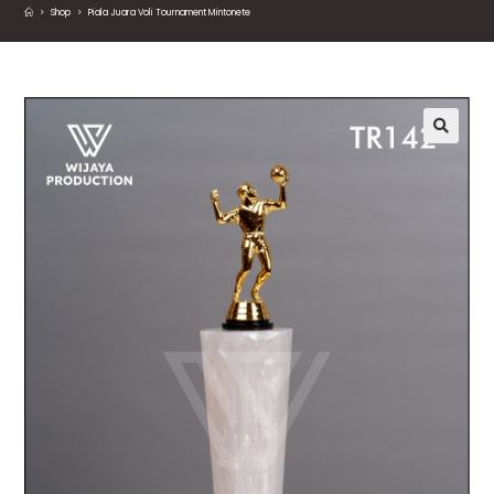
>
Shop
>
Piala Juara Voli Tournament Mintonete
🔍