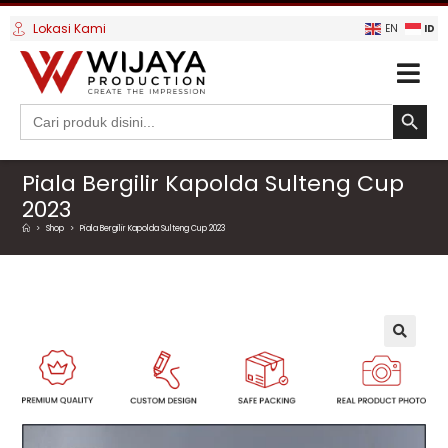
Lokasi Kami
ID
EN
SEARCH BUTTO
Search
for:
Piala Bergilir Kapolda Sulteng Cup
2023
>
Shop
>
Piala Bergilir Kapolda Sulteng Cup 2023
🔍