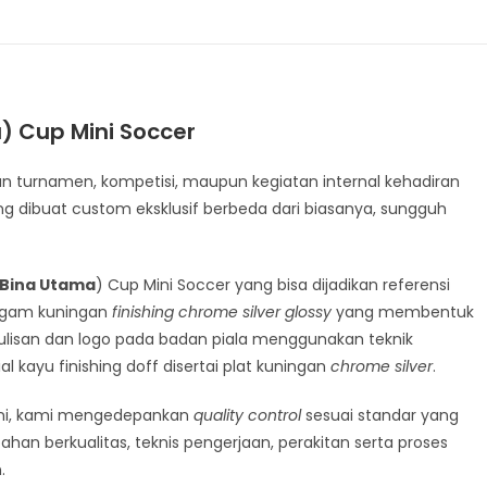
a) Cup Mini Soccer
n turnamen, kompetisi, maupun kegiatan internal kehadiran
ng dibuat custom eksklusif berbeda dari biasanya, sungguh
 Bina Utama
) Cup Mini Soccer yang bisa dijadikan referensi
 logam kuningan
finishing chrome silver glossy
yang membentuk
ulisan dan logo pada badan piala menggunakan teknik
kayu finishing doff disertai plat kuningan
chrome silver
.
 ini, kami mengedepankan
quality control
sesuai standar yang
bahan berkualitas, teknis pengerjaan, perakitan serta proses
.