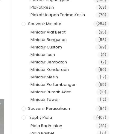
Plakat Resin
(63)
Plakat Ucapan Terima Kasih
(78)
Souvenir Miniatur
(254)
Miniatur Alat Berat
(35)
Miniatur Bangunan
(58)
Miniatur Custom
(89)
Miniatur Icon
(9)
Miniatur Jembatan
(7)
Miniatur Kendaraan
(50)
Miniatur Mesin
(17)
Miniatur Pertambangan
(59)
Miniatur Rumah Adat
(10)
Miniatur Tower
(12)
Souvenir Perusahaan
(84)
Trophy Piala
(407)
Piala Badminton
(28)
Piala Basket
(21)