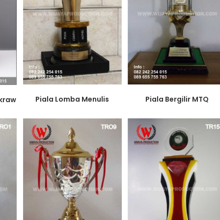
Piala Lomba Menulis
Piala Bergilir MTQ
akraw