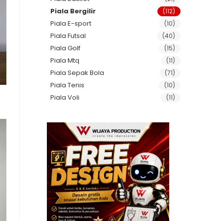
Piala Bergilir
(112)
Piala E-sport
(10)
Piala Futsal
(40)
Piala Golf
(15)
Piala Mtq
(11)
Piala Sepak Bola
(71)
Piala Tenis
(10)
Piala Voli
(11)