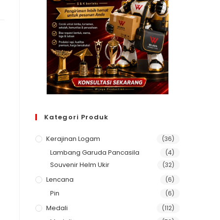
Kategori Produk
Kerajinan Logam
(36)
Lambang Garuda Pancasila
(4)
Souvenir Helm Ukir
(32)
Lencana
(6)
Pin
(6)
Medali
(112)