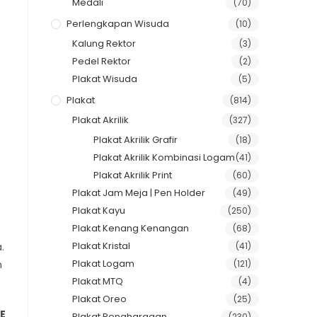
Medali
(70)
Perlengkapan Wisuda
(10)
Kalung Rektor
(3)
Pedel Rektor
(2)
Plakat Wisuda
(5)
Plakat
(814)
Plakat Akrilik
(327)
Plakat Akrilik Grafir
(18)
Plakat Akrilik Kombinasi Logam
(41)
Plakat Akrilik Print
(60)
Plakat Jam Meja | Pen Holder
(49)
Plakat Kayu
(250)
Plakat Kenang Kenangan
(68)
Plakat Kristal
(41)
.
Plakat Logam
(121)
n
Plakat MTQ
(4)
Plakat Oreo
(25)
E
Plakat Penghargaan
(230)