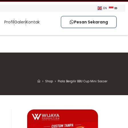
ID
EN
Profil
Galeri
Kontak
Pesan Sekarang
>
Shop
>
Piala Bergilir BBU Cup Mini Soccer