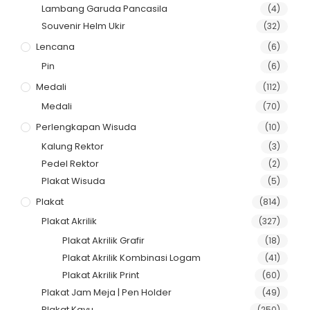
Lambang Garuda Pancasila
(4)
Souvenir Helm Ukir
(32)
Lencana
(6)
Pin
(6)
Medali
(112)
Medali
(70)
Perlengkapan Wisuda
(10)
Kalung Rektor
(3)
Pedel Rektor
(2)
Plakat Wisuda
(5)
Plakat
(814)
Plakat Akrilik
(327)
Plakat Akrilik Grafir
(18)
Plakat Akrilik Kombinasi Logam
(41)
Plakat Akrilik Print
(60)
Plakat Jam Meja | Pen Holder
(49)
Plakat Kayu
(250)