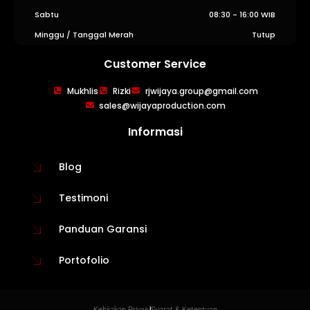
Sabtu
08:30 - 16:00 WIB
Minggu / Tanggal Merah
Tutup
Customer Service
WIJAYA PRODUCTION
×
Mukhlis
Rizki
rjwijaya.group@gmail.com
Create The Impression
sales@wijayaproduction.com
Informasi
Blog
Testimoni
Panduan Garansi
Portofolio
😊
Kebijakan Privasi
Syarat & Ketentuan