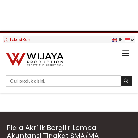
Lokasi Kami
ID
EN
SEARCH BUTTO
Search
for:
Piala Akrilik Bergilir Lomba
Akuntansi Tingkat SMA/MA