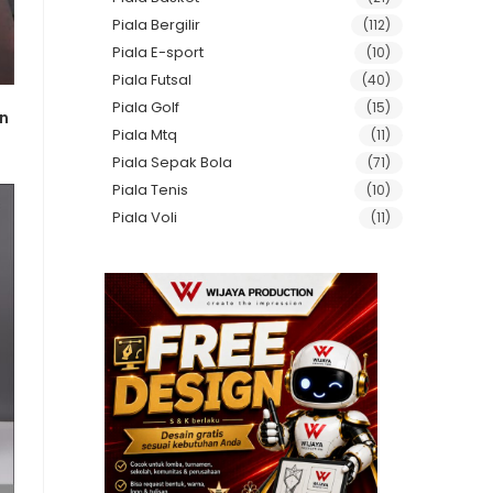
Piala Bergilir
(112)
Piala E-sport
(10)
Piala Futsal
(40)
Piala Golf
(15)
en
Piala Mtq
(11)
Piala Sepak Bola
(71)
Piala Tenis
(10)
Piala Voli
(11)