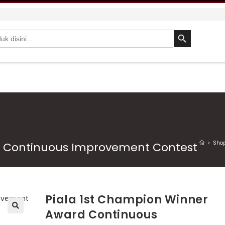
SEARCH BUTTON
>
Sho
d Continuous Improvement Contest
Piala 1st Champion Winner
Award Continuous
🔍