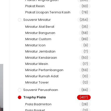
Plakat Resin
(63)
Plakat Ucapan Terima Kasih
(78)
Souvenir Miniatur
(254)
Miniatur Alat Berat
(35)
Miniatur Bangunan
(58)
Miniatur Custom
(89)
Miniatur Icon
(9)
Miniatur Jembatan
(7)
Miniatur Kendaraan
(50)
Miniatur Mesin
(17)
Miniatur Pertambangan
(59)
Miniatur Rumah Adat
(10)
Miniatur Tower
(12)
Souvenir Perusahaan
(84)
Trophy Piala
(407)
Piala Badminton
(28)
Piala Basket
(21)