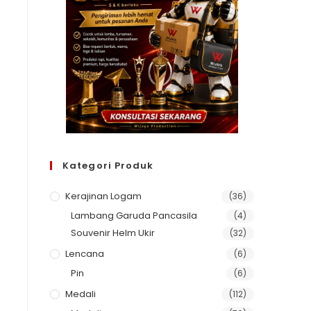
Kategori Produk
Kerajinan Logam
(36)
Lambang Garuda Pancasila
(4)
Souvenir Helm Ukir
(32)
Lencana
(6)
Pin
(6)
Medali
(112)