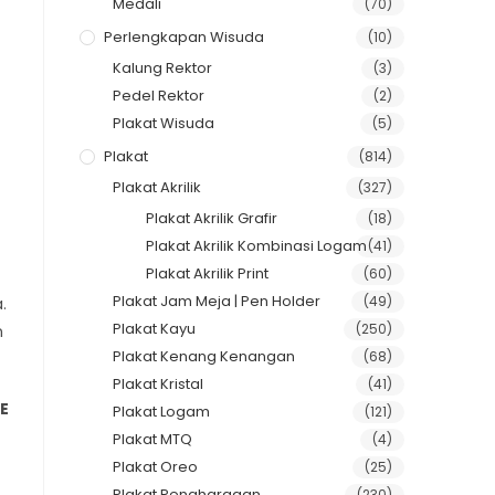
Medali
(70)
Perlengkapan Wisuda
(10)
Kalung Rektor
(3)
Pedel Rektor
(2)
Plakat Wisuda
(5)
Plakat
(814)
Plakat Akrilik
(327)
Plakat Akrilik Grafir
(18)
Plakat Akrilik Kombinasi Logam
(41)
Plakat Akrilik Print
(60)
Plakat Jam Meja | Pen Holder
(49)
.
Plakat Kayu
(250)
n
Plakat Kenang Kenangan
(68)
Plakat Kristal
(41)
E
Plakat Logam
(121)
Plakat MTQ
(4)
Plakat Oreo
(25)
Plakat Penghargaan
(230)