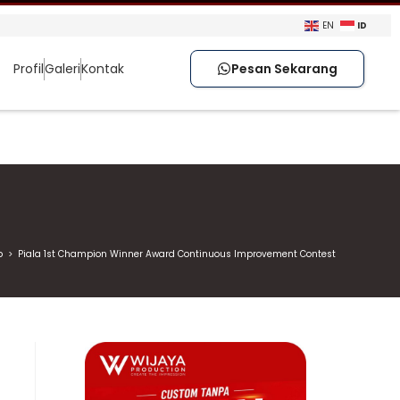
ID
EN
Profil
Galeri
Kontak
Pesan Sekarang
p
>
Piala 1st Champion Winner Award Continuous Improvement Contest