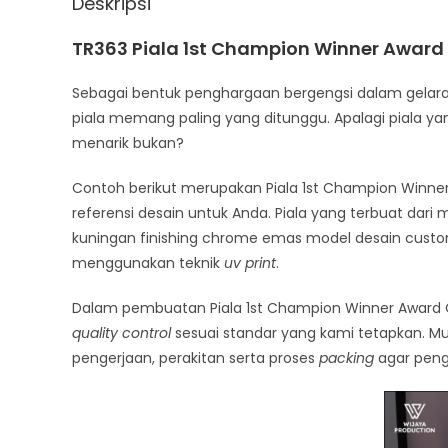
Deskripsi
TR363 Piala 1st Champion Winner Awar
Sebagai bentuk penghargaan bergengsi dalam gelara
piala memang paling yang ditunggu. Apalagi piala ya
menarik bukan?
Contoh berikut merupakan Piala 1st Champion Winne
referensi desain untuk Anda. Piala yang terbuat dari 
kuningan finishing chrome emas model desain custom
menggunakan teknik
uv print
.
Dalam pembuatan Piala 1st Champion Winner Award
quality control
sesuai standar yang kami tetapkan. Mula
pengerjaan, perakitan serta proses
packing
agar peng